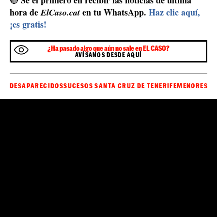
Sé el primero en recibir las noticias de última
🔴
hora de
en tu WhatsApp.
Haz clic aquí,
ElCaso.cat
¡es gratis!
¿Ha pasado algo que aún no sale en EL CASO?
AVÍSANOS DESDE AQUÍ
DESAPARECIDOS
SUCESOS SANTA CRUZ DE TENERIFE
MENORES