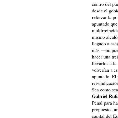
centro del pu
desde el gobi
reforzar la p
apuntado que 
multirreincid
mismo alcalde
llegado a ase
más —no pued
hacer una tre
llevarlos a l
volverían a e
apuntado. El
reivindicació
Sea como sea,
Gabriel Ruf
Penal para ha
propuesto Jun
capital del E