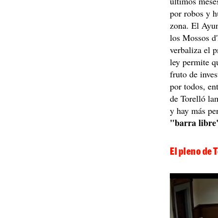
últimos meses
por robos y h
zona. El Ayun
los Mossos d'
verbaliza el 
ley permite q
fruto de inve
por todos, en
de Torelló la
y hay más pe
"barra libre
El pleno de 