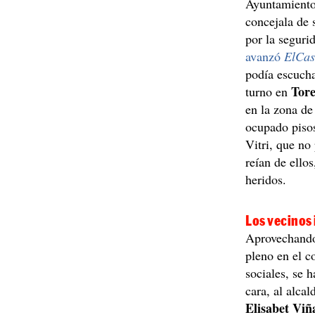
Ayuntamiento 
concejala de
por la seguri
avanzó
ElCa
podía escucha
Tore
turno en
en la zona de
ocupado pisos
Vitri, que no
reían de ello
heridos.
Los vecinos 
Aprovechando
pleno en el c
sociales, se 
cara, al alca
Elisabet
Viñ