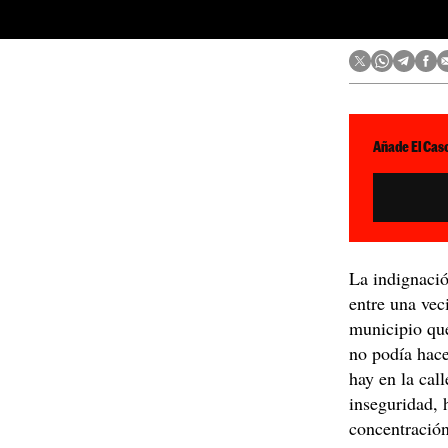
Añade El Caso
La indignació
entre una ve
municipio que
no podía hace
hay en la cal
inseguridad, 
concentración