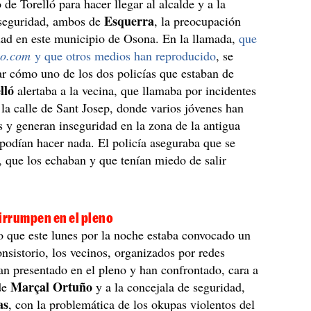
de Torelló para hacer llegar al alcalde y a la
Esquerra
 seguridad, ambos de
, la preocupación
dad en este municipio de Osona. En la llamada,
que
so.com
y que otros medios han reproducido
, se
r cómo uno de los dos policías que estaban de
lló
alertaba a la vecina, que llamaba por incidentes
 la calle de Sant Josep, donde varios jóvenes han
 y generan inseguridad en la zona de la antigua
 podían hacer nada. El policía aseguraba que se
s, que los echaban y que tenían miedo de salir
irrumpen en el pleno
 que este lunes por la noche estaba convocado un
onsistorio, los vecinos, organizados por redes
han presentado en el pleno y han confrontado, cara a
Marçal Ortuño
lde
y a la concejala de seguridad,
as
, con la problemática de los okupas violentos del