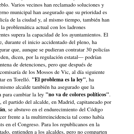
eblo. Varios vecinos han reclamado soluciones y
erno municipal han asegurado que su prioridad es
olicía de la ciudad y, al mismo tiempo, también han
la problemática actual con los ladrones
entes supera la capacidad de los ayuntamientos. El
, durante el inicio accidentado del pleno, ha
gurar que, aunque se pudieran contratar 30 policías
en, dicen, por la regulación estatal— podrían
intena de detenciones, pero que después de
a comisaría de los Mossos de Vic, al día siguiente
"El problema es la ley"
star en Torelló.
, ha
 mismo alcalde también ha asegurado que la
"no va de colores políticos"
n para cambiar la ley
.
 el partido del alcalde, en Madrid, capitaneado por
ián
, se abstuvo en el endurecimiento del Código
cer frente a la multirreincidencia tal como había
ts en el Congreso. Para los republicanos en la
stado, entienden a los alcaldes, pero no comparten