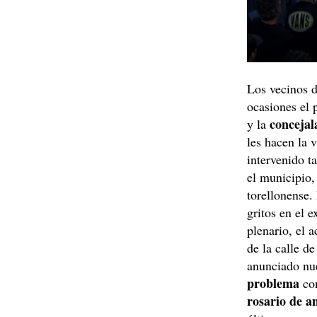
Los vecinos d
ocasiones el 
concejal
y la
les hacen la 
intervenido t
el municipio,
torellonense.
gritos en el e
plenario, el 
de la calle d
anunciado nue
problema
co
rosario de a