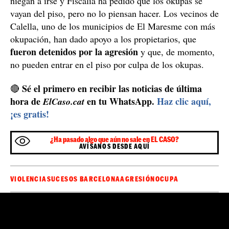
Las contradicciones entre los okupas y los
propietarios
Los cuatro ocupas aseguran que no había muebles, ni
electricidad, ni agua, hecho por el cual pensaban que
podría estar abandonado. No obstante, el propietario
asegura que sí que había luz y que estaba amueblado y,
hay contradicciones entre ellos
por lo tanto,
.
A pesar de la petición de los propietarios, los ocupas se
niegan a irse y Fiscalía ha pedido que los okupas se