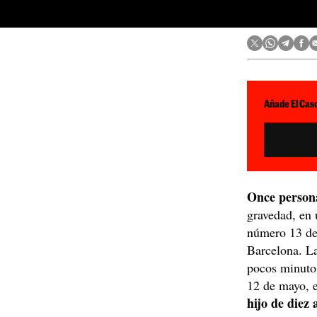
Añade El Caso
Once persona
gravedad, en
número 13 de
Barcelona. La
pocos minutos
12 de mayo, 
hijo de diez 