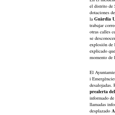
el distrito d
dotaciones d
Guàrdia U
la
trabajar corr
otras calles 
se desconocen
explosión de
explicado que 
momento de l
El Ayuntamie
i Emergències
desalojadas. 
prealerta d
informado de 
llamadas info
A
desplazado