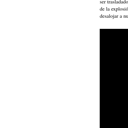
ser trasladad
de la explosi
desalojar a n