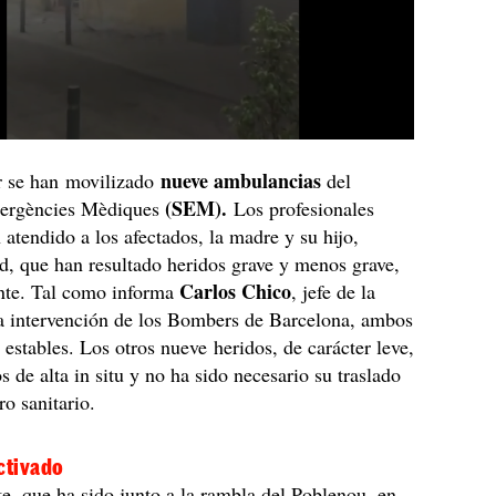
nueve ambulancias
ar se han movilizado
del
(SEM).
ergències Mèdiques
Los profesionales
n atendido a los afectados, la madre y su hijo,
, que han resultado heridos grave y menos grave,
Carlos Chico
nte. Tal como informa
, jefe de la
la intervención de los Bombers de Barcelona, ambos
 estables. Los otros nueve heridos, de carácter leve,
s de alta in situ y no ha sido necesario su traslado
ro sanitario.
ctivado
te, que ha sido junto a la rambla del Poblenou, en