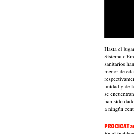
Hasta el lug
Sistema d'Em
sanitarios ha
menor de edad
respectivame
unidad y de 
se encuentran
han sido dado
a ningún cent
PROCICAT a
En el inciden