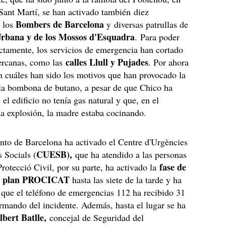
e Sant Martí, se han activado también diez
Bombers de Barcelona
e los
y diversas patrullas de
rbana y de los Mossos d'Esquadra
. Para poder
ectamente, los servicios de emergencia han cortado
calles Llull y Pujades
cercanas, como las
. Por ahora
 cuáles han sido los motivos que han provocado la
 la bombona de butano, a pesar de que Chico ha
el edificio no tenía gas natural y que, en el
a explosión, la madre estaba cocinando.
nto de Barcelona ha activado el Centre d'Urgències
CUESB),
 Socials (
que ha atendido a las personas
fase de
Protecció Civil, por su parte, ha activado la
el plan PROCICAT
hasta las siete de la tarde y ha
que el teléfono de emergencias 112 ha recibido 31
rmando del incidente. Además, hasta el lugar se ha
lbert Batlle,
concejal de Seguridad del