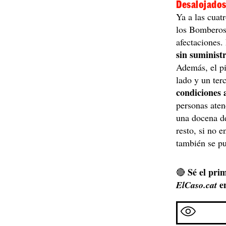
Desalojado
Ya a las cuat
los Bomberos 
afectaciones. 
sin suminist
Además, el pi
lado y un ter
condiciones 
personas aten
una docena de
resto, si no 
también se p
Sé el prim
🔴
e
ElCaso.cat