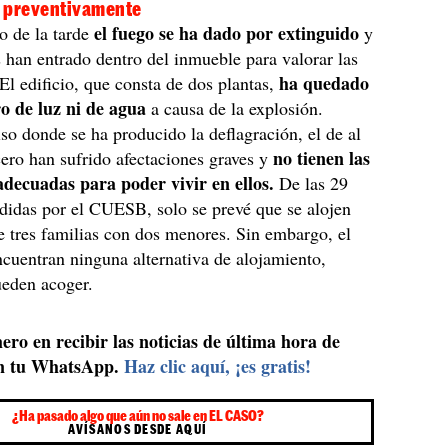
s preventivamente
el fuego se ha dado por extinguido
ro de la tarde
y
han entrado dentro del inmueble para valorar las
ha quedado
El edificio, que consta de dos plantas,
ro de luz ni de agua
a causa de la explosión.
so donde se ha producido la deflagración, el de al
no tienen las
cero han sufrido afectaciones graves y
adecuadas para poder vivir en ellos.
De las 29
didas por el CUESB, solo se prevé que se alojen
 tres familias con dos menores. Sin embargo, el
encuentran ninguna alternativa de alojamiento,
ueden acoger.
ero en recibir las noticias de última hora de
n tu WhatsApp.
Haz clic aquí, ¡es gratis!
¿Ha pasado algo que aún no sale en EL CASO?
AVÍSANOS DESDE AQUÍ