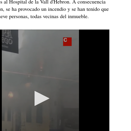
os al Hospital de la Vall d'Hebron. A consecuencia
ón, se ha provocado un incendio y se han tenido que
ueve personas, todas vecinas del inmueble.