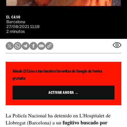
EL CASO
Barcelona
27/08/2021 11:18
2 minutos
Añade El Caso a tus fuentes favoritas de Google de forma
gratuita
ACTIVAR AHORA →
La Policía Nacional ha detenido en L'Hospitalet de
fugitivo buscado por
Llobregat (Barcelona) a un