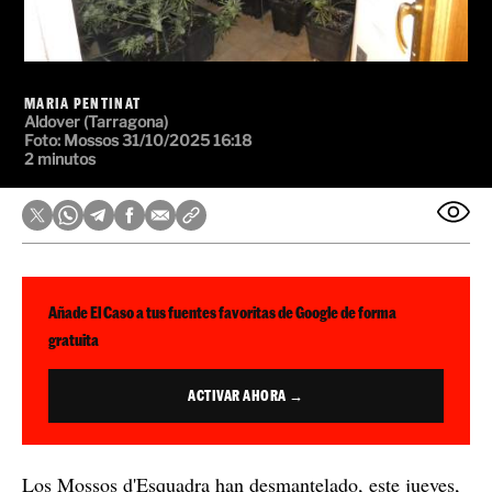
MARIA PENTINAT
Aldover (Tarragona)
Foto: Mossos
31/10/2025 16:18
2 minutos
Añade El Caso a tus fuentes favoritas de Google de forma
gratuita
ACTIVAR AHORA →
Los Mossos d'Esquadra han desmantelado, este jueves,