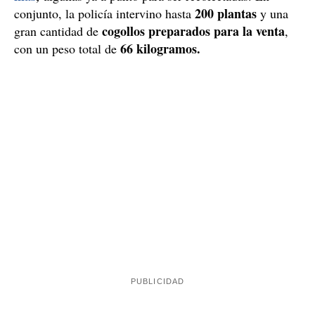
Agente de la Unidad de Investigación / Mossos
Producción de marihuana
Dentro de la casa, los agentes se encontraron con una
auténtica infraestructura de producción: varias
habitaciones equipadas con sistemas de ventilación,
iluminación y riego automático. En una de las
33 plantas en macetas y 77
habitaciones había
macetas vacías con restos de cultivo reciente.
En las
95
plantas
otras estancias del domicilio se localizaron
más
,
algunas ya a punto para ser recolectadas. En