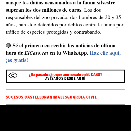
daños ocasionados a la fauna silvestre
aunque los
superan los dos millones de euros
. Los dos
responsables del zoo privado, dos hombres de 30 y 35
años, han sido detenidos por delitos contra la fauna por
tráfico de especies protegidas y contrabando.
Sé el primero en recibir las noticias de última
🔴
hora de
en tu WhatsApp.
Haz clic aquí,
ElCaso.cat
¡es gratis!
¿Ha pasado algo que aún no sale en EL CASO?
AVÍSANOS DESDE AQUÍ
SUCESOS CASTELLÓN
ANIMALES
GUARDIA CIVIL