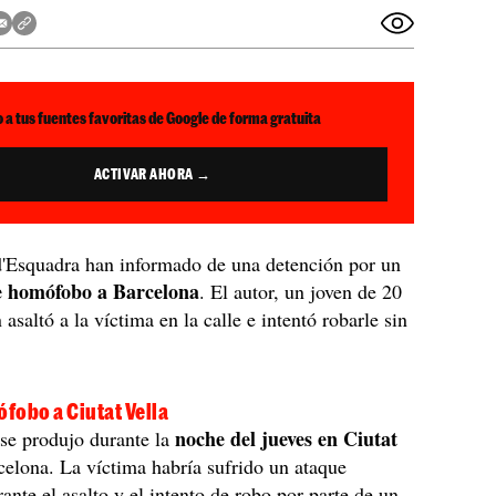
 a tus fuentes favoritas de Google de forma gratuita
ACTIVAR AHORA →
'Esquadra han informado de una detención por un
e homófobo a Barcelona
. El autor, un joven de 20
asaltó a la víctima en la calle e intentó robarle sin
fobo a Ciutat Vella
noche del jueves en Ciutat
se produjo durante la
celona. La víctima habría sufrido un ataque
nte el asalto y el intento de robo por parte de un