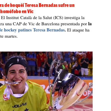
ra de hoquèi Teresa Bernadas sufre un
 homófobo en Vic
El Institut Català de la Salut (ICS) investiga la
la
tra una CAP de Vic de Barcelona presentada por
e hockey patines Teresa Bernadas
.
El ataque ha
ste martes.