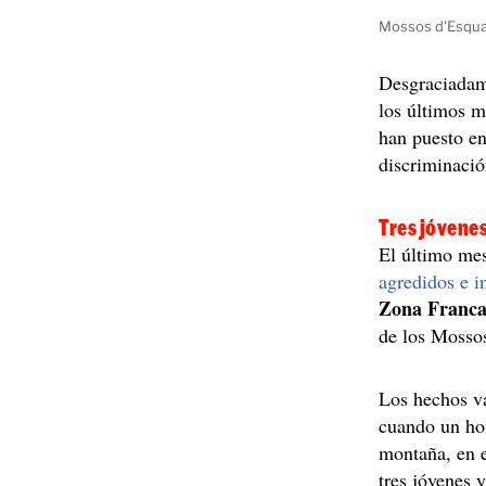
Mossos d'Esqua
Desgraciadam
los últimos m
han puesto en
discriminació
Tres jóvene
El último me
agredidos e i
Zona Franca
de los Mosso
Los hechos v
cuando un ho
montaña, en e
tres jóvenes 