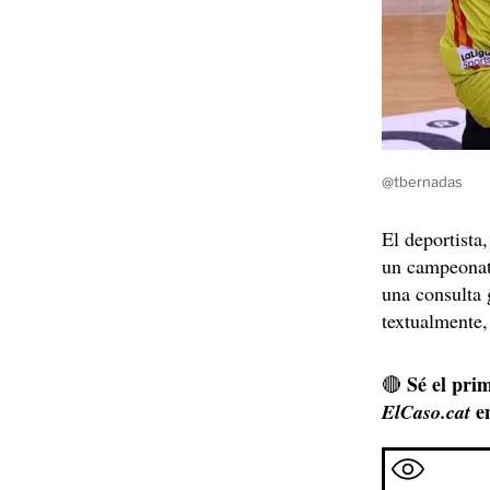
@tbernadas
El deportista
un campeonat
una consulta 
textualmente
Sé el prim
🔴
e
ElCaso.cat