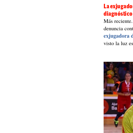
La exjugado
diagnóstico
Más reciente. 
denuncia con
exjugadora d
visto la luz e