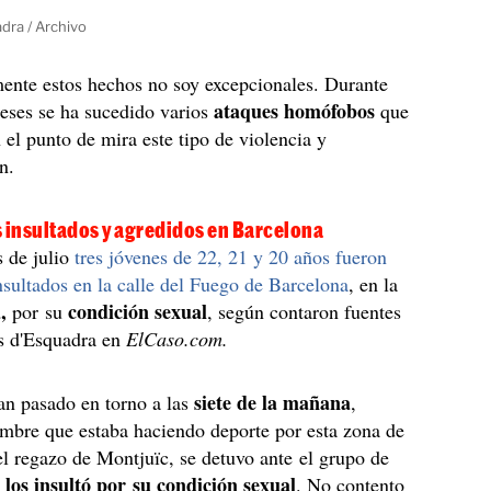
dra / Archivo
ente estos hechos no soy excepcionales. Durante
ataques homófobos
eses se ha sucedido varios
que
 el punto de mira este tipo de violencia y
n.
s insultados y agredidos en Barcelona
s de julio
tres jóvenes de 22, 21 y 20 años fueron
nsultados en la calle del Fuego de Barcelona
, en la
,
condición sexual
por su
, según contaron fuentes
s d'Esquadra en
ElCaso.com.
siete de la mañana
an pasado en torno a las
,
mbre que estaba haciendo deporte por esta zona de
l regazo de Montjuïc, se detuvo ante el grupo de
los insultó por su condición sexual
y
. No contento