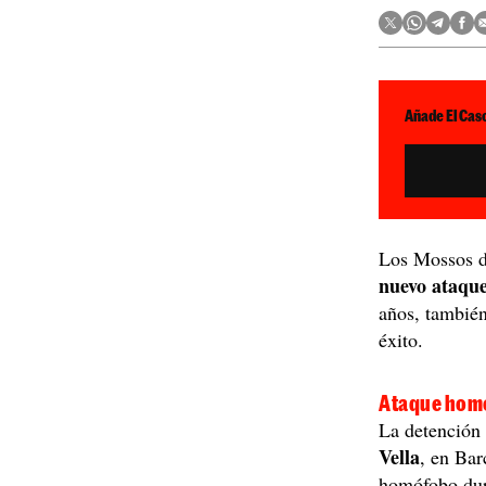
Añade El Caso
Los Mossos d
nuevo ataqu
años, también 
éxito.
Ataque homó
La detención 
Vella
, en Bar
homófobo dura