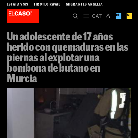
ESTAFA SMS
TIROTEO RAVAL
MIGRANTES ARGELIA
Un adolescente de 17 años
herido con quemaduras en las
piernas al explotar una
bombona de butano en
Murcia