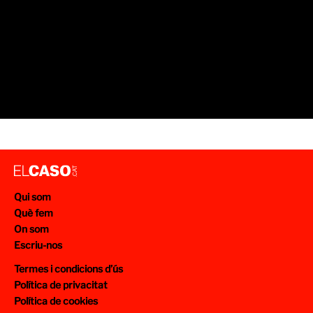
Qui som
Què fem
On som
Escriu-nos
Termes i condicions d’ús
Política de privacitat
Política de cookies