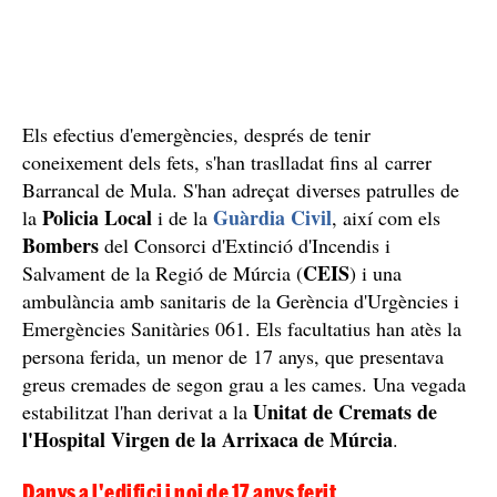
Els efectius d'emergències, després de tenir
coneixement dels fets, s'han traslladat fins al carrer
Barrancal de Mula. S'han adreçat diverses patrulles de
Policia Local
Guàrdia Civil
la
i de la
, així com els
Bombers
del Consorci d'Extinció d'Incendis i
CEIS
Salvament de la Regió de Múrcia (
) i una
ambulància amb sanitaris de la Gerència d'Urgències i
Emergències Sanitàries 061. Els facultatius han atès la
persona ferida, un menor de 17 anys, que presentava
greus cremades de segon grau a les cames. Una vegada
Unitat de Cremats de
estabilitzat l'han derivat a la
l'Hospital Virgen de la Arrixaca de Múrcia
.
Danys a l'edifici i noi de 17 anys ferit