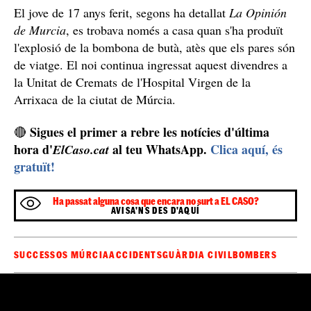
El jove de 17 anys ferit, segons ha detallat
La Opinión
de Murcia
, es trobava només a casa quan s'ha produït
l'explosió de la bombona de butà, atès que els pares són
de viatge. El noi continua ingressat aquest divendres a
la Unitat de Cremats de l'Hospital Virgen de la
Arrixaca de la ciutat de Múrcia.
Sigues el primer a rebre les notícies d'última
🔴
hora d'
al teu WhatsApp.
Clica aquí, és
ElCaso.cat
gratuït!
Ha passat alguna cosa que encara no surt a EL CASO?
AVISA'NS DES D'AQUÍ
SUCCESSOS MÚRCIA
ACCIDENTS
GUÀRDIA CIVIL
BOMBERS