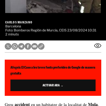
CARLOS MANZANO
Barcelona
Foto:
Bomberos Región de Murcia, CEIS
23/08/2024 10:31
2 minuts
Afegeix El Caso a les teves fonts preferides de Google de manera
gratuïta
ACTIVAR ARA →
accident
Mula
Greu
en un habitatge de la localitat de
,