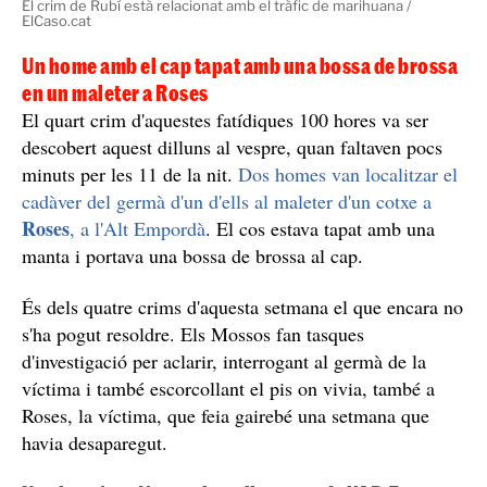
El crim de Rubí està relacionat amb el tràfic de marihuana /
ElCaso.cat
Un home amb el cap tapat amb una bossa de brossa
en un maleter a Roses
El quart crim d'aquestes fatídiques 100 hores va ser
descobert aquest dilluns al vespre, quan faltaven pocs
minuts per les 11 de la nit.
Dos homes van localitzar el
cadàver del germà d'un d'ells al maleter d'un cotxe a
Roses
, a l'Alt Empordà
. El cos estava tapat amb una
manta i portava una bossa de brossa al cap.
És dels quatre crims d'aquesta setmana el que encara no
s'ha pogut resoldre. Els Mossos fan tasques
d'investigació per aclarir, interrogant al germà de la
víctima i també escorcollant el pis on vivia, també a
Roses, la víctima, que feia gairebé una setmana que
havia desaparegut.