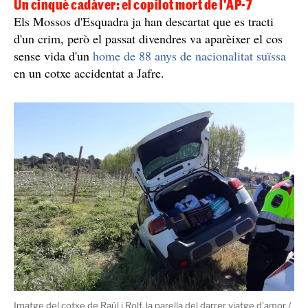
Un cinquè cadàver: el copilot mort de l'AP-7
Els Mossos d'Esquadra ja han descartat que es tracti
d'un crim, però el passat divendres va aparèixer el cos
sense vida d'un
home de 88 anys de nacionalitat suïssa
en un cotxe accidentat a Jafre.
Imatge del cotxe de Raúl i Rolf, la parella del darrer viatge d'amor /