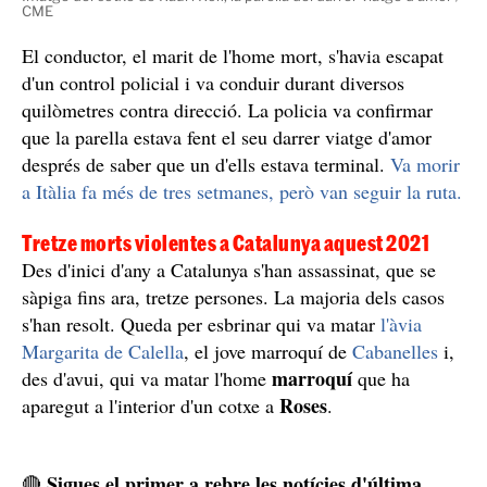
CME
El conductor, el marit de l'home mort, s'havia escapat
d'un control policial i va conduir durant diversos
quilòmetres contra direcció. La policia va confirmar
que la parella estava fent el seu darrer viatge d'amor
després de saber que un d'ells estava terminal.
Va morir
a Itàlia fa més de tres setmanes, però van seguir la ruta.
Tretze morts violentes a Catalunya aquest 2021
Des d'inici d'any a Catalunya s'han assassinat, que se
sàpiga fins ara, tretze persones. La majoria dels casos
s'han resolt. Queda per esbrinar qui va matar
l'àvia
Margarita de Calella
, el jove marroquí de
Cabanelles
i,
marroquí
des d'avui, qui va matar l'home
que ha
Roses
aparegut a l'interior d'un cotxe a
.
Sigues el primer a rebre les notícies d'última
🔴