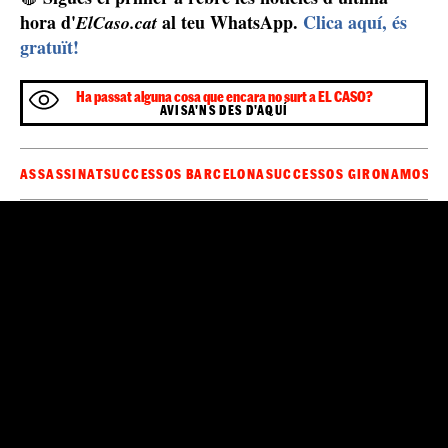
hora d'
al teu WhatsApp.
Clica aquí, és
ElCaso.cat
gratuït!
Ha passat alguna cosa que encara no surt a EL CASO?
AVISA'NS DES D'AQUÍ
ASSASSINAT
SUCCESSOS BARCELONA
SUCCESSOS GIRONA
MOSSO