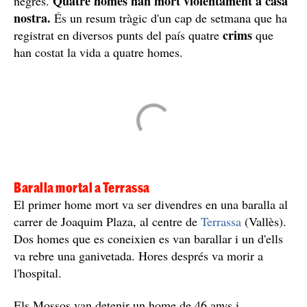
Quatre homes han mort violentament a casa
negres.
nostra.
És un resum tràgic d'un cap de setmana que ha
crims
registrat en diversos punts del país quatre
que
han costat la vida a quatre homes.
Baralla mortal a Terrassa
El primer home mort va ser divendres en una baralla al
carrer de Joaquim Plaza, al centre de
Terrassa
(Vallès).
Dos homes que es coneixien es van barallar i un d'ells
va rebre una ganivetada. Hores després va morir a
l'hospital.
Els Mossos van detenir un home de 46 anys i