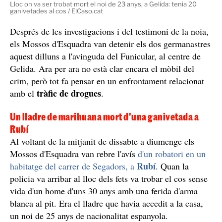
Lloc on va ser trobat mort el noi de 23 anys, a Gelida: tenia 20
ganivetades al cos / ElCaso.cat
Després de les investigacions i del testimoni de la noia,
els Mossos d'Esquadra van detenir els dos germanastres
aquest dilluns a l'avinguda del Funicular, al centre de
Gelida. Ara per ara no està clar encara el mòbil del
crim, però tot fa pensar en un enfrontament relacionat
tràfic de drogues
amb el
.
Un lladre de marihuana mort d'una ganivetada a
Rubí
Al voltant de la mitjanit de dissabte a diumenge els
Mossos d'Esquadra van rebre l'avís
d'un robatori en un
Rubí
habitatge del carrer de Segadors, a
. Quan la
policia va arribar al lloc dels fets va trobar el cos sense
vida d'un home d'uns 30 anys amb una ferida d'arma
blanca al pit. Era el lladre que havia accedit a la casa,
un noi de 25 anys de nacionalitat espanyola.