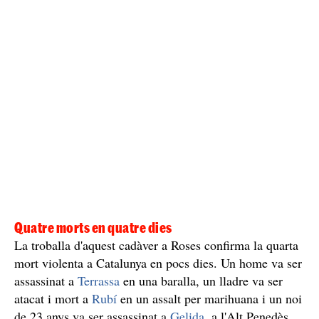
Les investigacions dels Mossos hauran d'ajudar a posar
llum a la foscor i aclarir qui és realment el cadàver, què
feia al maleter i qui l'ha matat. Els Mossos d'Esquadra
han precintat, segons ha pogut saber
ElCaso.cat
, el pis
al carrer de la Selva
on vivia la víctima,
, a Roses, per
poder seguir amb les investigacions. El cotxe s'ha
comissaria dels Mossos de Roses
traslladat a la
i al
voltant de les dues de la matinada la funerària s'ha
emportat el cadàver de l'home.