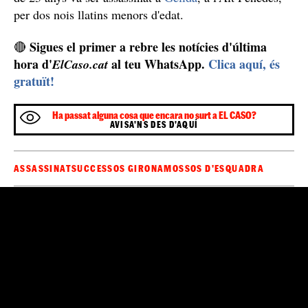
Quatre morts en quatre dies
La troballa d'aquest cadàver a Roses confirma la quarta
mort violenta a Catalunya en pocs dies. Un home va ser
assassinat a
Terrassa
en una baralla, un lladre va ser
atacat i mort a
Rubí
en un assalt per marihuana i un noi
de 23 anys va ser assassinat a
Gelida
, a l'Alt Penedès,