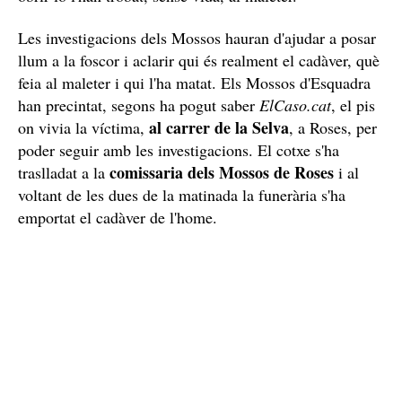
Imatge del pis de Mas Boscà on vivia la víctima, un home marroquí
/ ACN
Fonts policials han explicat que l'home que diu que és
el germà de la víctima, juntament amb un altre home,
un amic seu, han explicat que feia gairebé una setmana
no sabien res del seu germà
que
i que després de
buscar-lo per diversos llocs han trobat el cotxe i en
obrir-lo l'han trobat, sense vida, al maleter.