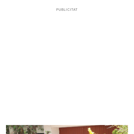
Agents de la
sense vida i han acordonat la zona.
Divisió d'Investigació Criminal (DIC) de la Regió
Policial de Girona
s'han fet càrrec de les investigacions
per aclarir els fets. De matinada el jutge de guàrdia ha
autoritzat l'aixecament del cadàver i ha decretat el secret
d'actuacions.