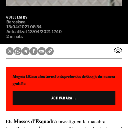
GUILLEM RS
Barcelona
13/04/2021 08:34
Actualitzat 13/04/2021 17:10
2 minuts
Afegeix El Caso a les teves fonts preferides de Google de manera
gratuïta
ACTIVAR ARA →
Mossos d'Esquadra
Els
investiguen la macabra