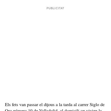
Els fets van passar el dijous a la tarda al carrer Siglo de
Oro número 10 de Valladolid, al domicili on vivien la