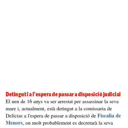
era poc coneguda per la zona, ja que feia poc temps que
vivia en el pis on ha estat assassinada.