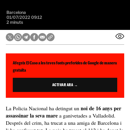
Barcelona
01/07/2022 09:12
2 minuts
Afegeix El Caso a les teves fonts preferides de Google de manera
gratuïta
ACTIVAR ARA →
noi de 16 anys per
La Policia Nacional ha detingut un
assassinar la seva mare
a ganivetades a Valladolid.
Després del crim, ha trucat a una amiga de Barcelona i
li ha confessat tot. La noia ha trucat al 112 i ha donat la