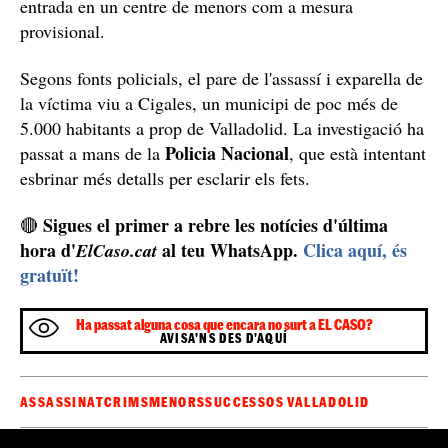
Detingut i a l'espera de passar a disposició judicial
El nen de 16 anys va ser arrestat per assassinar la seva
mare i, actualment, està detingut a la comissaria de
Fiscalia de
Delícias a l'espera de passar a disposició de
Menors
, on molt probablement es decretarà la seva
entrada en un centre de menors com a mesura