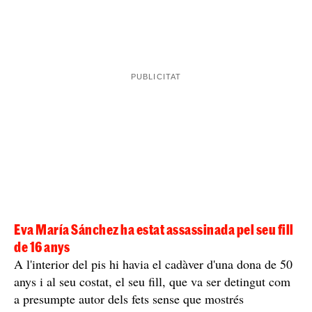
Fins al lloc els fets, s'han desplaçat els efectius de la
Policia Local de Valladolid i de la Policia Nacional.
Han picat al timbre, però el menor s'ha negat a obrir.
Per aquest mateix motiu, van entrar trencant el vidre
d'una galeria i van poder comprovar que el que deia la
veïna de Barcelona
era completament cert.