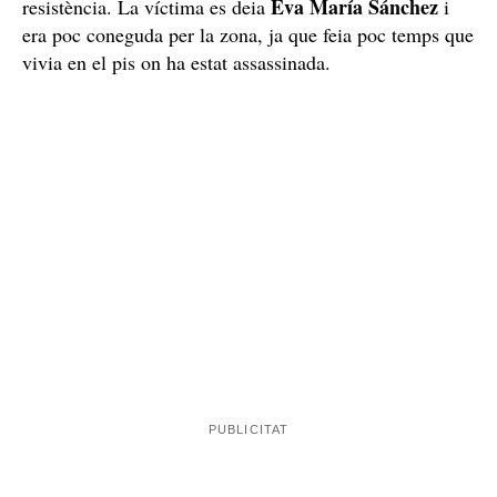
Eva María Sánchez ha estat assassinada pel seu fill
de 16 anys
A l'interior del pis hi havia el cadàver d'una dona de 50
anys i al seu costat, el seu fill, que va ser detingut com
a presumpte autor dels fets sense que mostrés
Eva María Sánchez
resistència. La víctima es deia
i