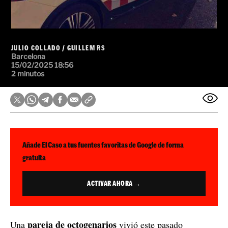
JULIO COLLADO
/
GUILLEM RS
Barcelona
15/02/2025 18:56
2 minutos
Añade El Caso a tus fuentes favoritas de Google de forma
gratuita
ACTIVAR AHORA →
pareja de octogenarios
Una
vivió este pasado