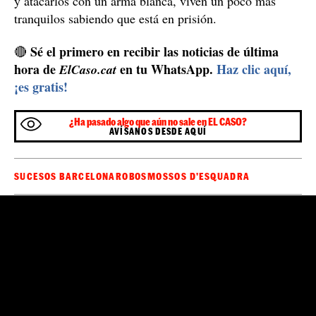
El multirreincidente fue trasladado a las dependencias
policiales y, esta vez sí, después de ser puesto a
ingresó en prisión
disposición judicial,
. Por su parte,
trasladado a un centro
el anciano tuvo que ser
hospitalario para que le cuidaran el corte que tenía
en la mano
y le pusieran puntos de sutura. El
matrimonio ha presentado la correspondiente denuncia
por los hechos y, a pesar del impacto emocional de que
alguien fuera capaz de colarse en su casa de madrugada
y atacarlos con un arma blanca, viven un poco más