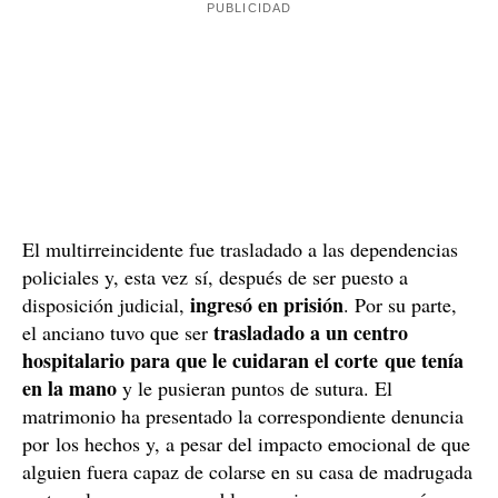
Un multirreincidente conocido por la policía
les
Los Mossos intentaron identificar al ladrón y este
facilitó un pasaporte
. No obstante, su cara no se
parecía nada. En realidad se trataba de la
documentación de uno de los hijos del matrimonio
,
la cual había conseguido robar de una de las
habitaciones y que había intentado entregar a los
agentes en un intento para que no supieran quién era. El
hombre fue detenido e identificado finalmente como
Mohamed B.S., un hombre de nacionalidad española,
aunque de origen magrebí, con cerca de una treintena
de antecedentes.