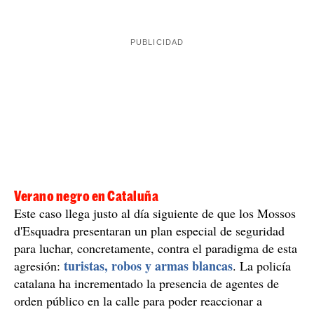
Foto del hombre herido esta madrugada en Barcelona, en la calle
de Marina / Cedida
Mossos d'Esquadra
Los
esperan ahora la denuncia del
hombre para confirmarlo. Mientras tanto, la
investigación la ha asumido la guardia del fin de
Mossos
semana. Los agentes del ARRO de los
han
identificado a un hombre en la zona, para saber si podía
tener relación con el incidente. La víctima también ha
relatado que el agresor era un hombre magrebí, si bien,
a estas horas, aún no se ha producido ninguna
denuncia.