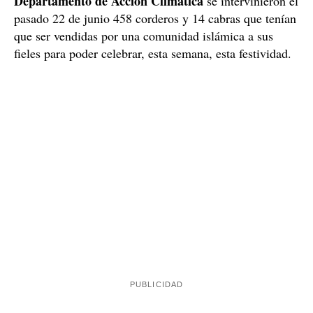
Imagen del interior de la granja ilegal, en el Alt Penedès / Cedida
Concretamente, en una intervención conjunta con los
Unidad Regional de Medio Ambiente
agentes de la
(URMA)
Agentes Rurales
de los Mossos,
y el
Departamento de Acción Climática
se intervinieron el