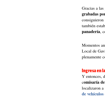
Gracias a las 
grabadas por
consiguieron 
también estab
panadería
, 
Momentos ante
Local de Gavà
plenamente co
Ingresa en l
Y entonces, d
omisaría de 
c
localizaron 
de vehículos