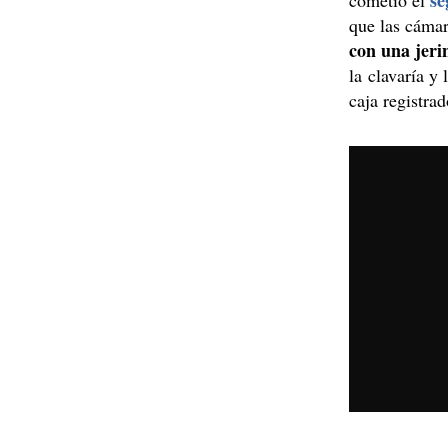
se
cometió el
que las cámar
con una jeri
la clavaría y 
caja registrad