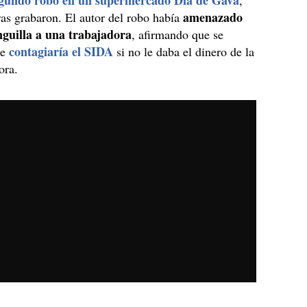
gundo robo en un supermercado Día de Gavà
,
amenazado
as grabaron. El autor del robo había
nguilla a una trabajadora
, afirmando que se
contagiaría el SIDA
le
si no le daba el dinero de la
ora.