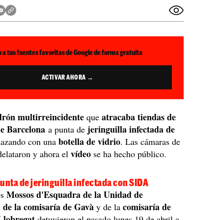
 a tus fuentes favoritas de Google de forma gratuita
ACTIVAR AHORA →
drón multirreincidente
atracaba tiendas de
que
de Barcelona
jeringuilla infectada de
a punta de
botella de vidrio
azando con una
. Las cámaras de
vídeo
delataron y ahora el
se ha hecho público.
unta de jeringuilla infectada con SIDA
Mossos d'Esquadra de la Unidad de
os
n de la comisaría de Gavà
comisaría de
y de la
Llobregat
detuvieron el pasado lunes 19 de abril a