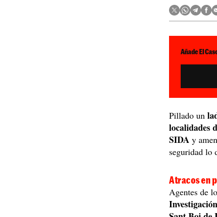
Añade El Caso
la
Pillado un
localidades 
SIDA
y amen
seguridad lo 
Atracos en p
Agentes de l
Investigació
Sant Boi de 