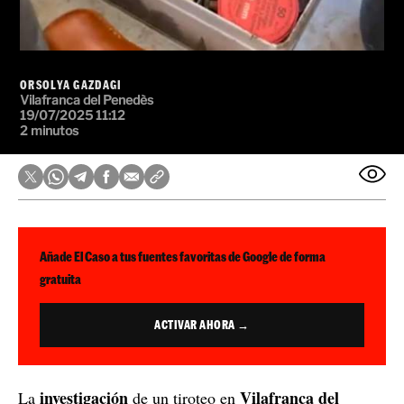
ORSOLYA GAZDAGI
Vilafranca del Penedès
19/07/2025 11:12
2 minutos
Añade El Caso a tus fuentes favoritas de Google de forma
gratuita
ACTIVAR AHORA →
investigación
Vilafranca del
La
de un tiroteo en