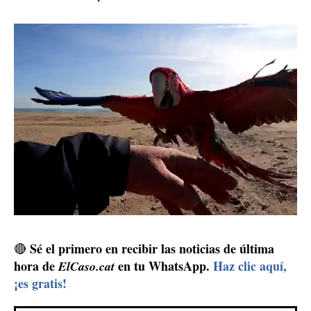
Panamá
Argentina
encontrar desde
hasta el norte de la
pasando por toda la cuenca amazónica. Se conoce el
guacamayo azul y amarillo
guacamayo azul y
o
dorado
y se caracterizan por grandes picos y largas
colas.
Se dedicaba a robar en centros comerciales
Con el pájaro de nuevo con su propietario, los Mossos
d'Esquadra imputaron penalmente a la mujer el delito
de receptación. Además, por el requerimiento de
Tarragona, quedó arrestada también por los diversos
delitos de hurtos en un centro comercial que estaban
Unidad de Investigación de
investigando desde la
Tarragona
. Según han explicado fuentes de la policía a
ElCaso.com
, a la mujer, junto con su pareja, los dos de
nacionalidad española, se dedicaban a robar al descuido
en centros comerciales, escondiendo el producto en
carros de la compra.