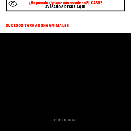
Sé el primero en recibir las noticias de última
🔴
hora de
en tu WhatsApp.
Haz clic aquí,
ElCaso.cat
¡es gratis!
¿Ha pasado algo que aún no sale en EL CASO?