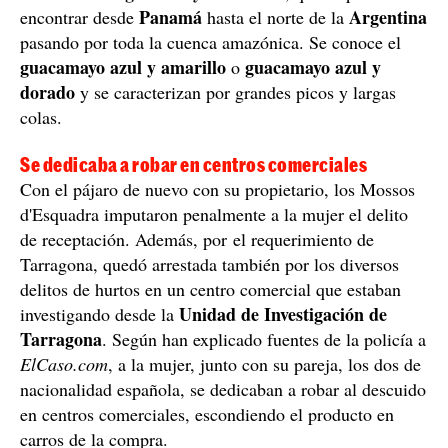
El animal, aparte de ser de una especie protegida y de
alto valor económico, también es famoso. Ha
participado en varios anuncios de televisión, como este,
por un
talent
show
de Antena 3, donde aparece con
otro animal.
guacamayo
Se trata de un
ararauna
, que se puede