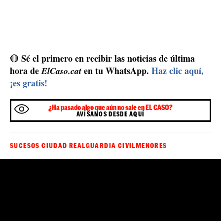
Sé el primero en recibir las noticias de última
🔴
hora de
en tu WhatsApp.
Haz clic aquí,
ElCaso.cat
¡es gratis!
¿Ha pasado algo que aún no sale en EL CASO?
AVÍSANOS DESDE AQUÍ
SUCESOS CIUDAD REAL
GUARDIA CIVIL
MENORES