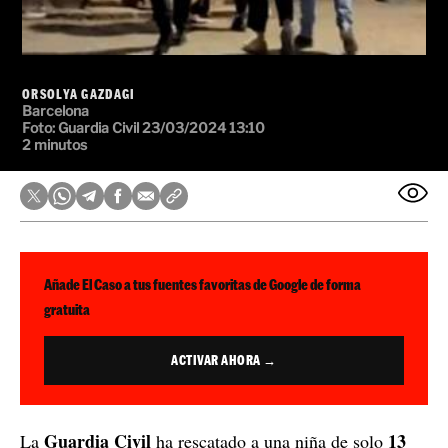
ORSOLYA GAZDAGI
Barcelona
Foto:
Guardia Civil
23/03/2024 13:10
2 minutos
Añade El Caso a tus fuentes favoritas de Google de forma
gratuita
ACTIVAR AHORA →
Guardia Civil
13
La
ha rescatado a una niña de solo