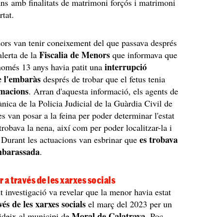
ns amb finalitats de matrimoni forçós i matrimoni
ertat.
dors van tenir coneixement del que passava després
Fiscalia de Menors
lerta de la
que informava que
interrupció
omés 13 anys havia patit una
e l'embaràs
després de trobar que el fetus tenia
macions
. Arran d'aquesta informació, els agents de
ànica de la Policia Judicial de la Guàrdia Civil de
s van posar a la feina per poder determinar l'estat
trobava la nena, així com per poder localitzar-la i
es trobava
a. Durant les actuacions van esbrinar que
mbarassada
.
r a través de les xarxes socials
 investigació va revelar que la menor havia estat
vés de les xarxes socials
el març del 2023 per un
Moral de Calatrava
ideix al municipi de
. Poc