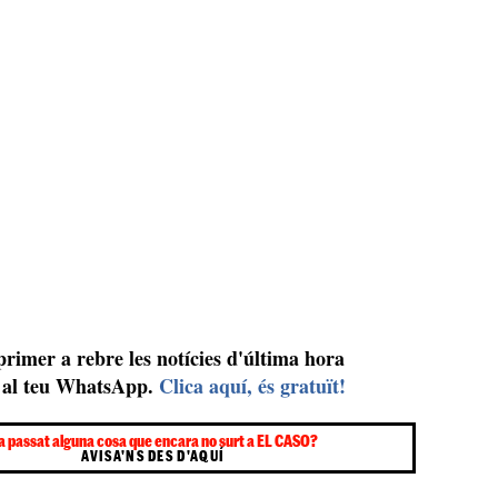
 primer a rebre les notícies d'última hora
al teu WhatsApp.
Clica aquí, és gratuït!
a passat alguna cosa que encara no surt a EL CASO?
AVISA'NS DES D'AQUÍ