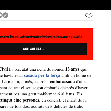
so a les teves fonts preferides de Google de manera gratuïta
ACTIVAR ARA →
ivil
13 anys
ha rescatat una nena de només
que
casada per la força
ue havia estat
amb un home de
embarassada
. La menor, a més, es troba
d'unes
sent aquest el seu segon embaràs després d'haver
rtament per una greu malformació al fetus. Els
tingut cinc persones
, en concret, el marit de la
pares de tots dos, acusats dels delictes de tràfic