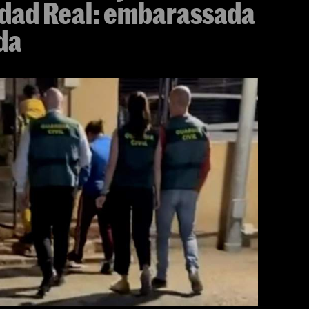
iudad Real: embarassada
da