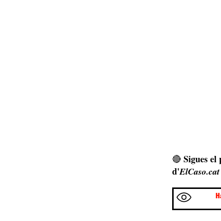
Sigues el
🔴
d'
ElCaso.cat
H