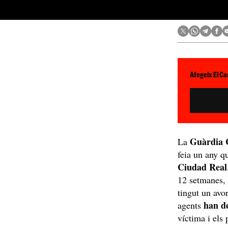
Afegeix El Ca
Guàrdia C
La
feia un any q
Ciudad Real
12 setmanes, 
tingut un avo
han de
agents
víctima i els 