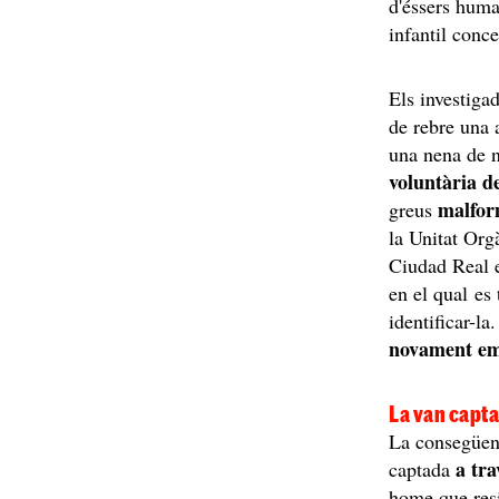
d'éssers huma
infantil conc
Els investiga
de rebre una a
una nena de n
voluntària d
malfor
greus
la Unitat Org
Ciudad Real e
en el qual es 
identificar-l
novament e
La van capta
La consegüent
a tra
captada
home que res