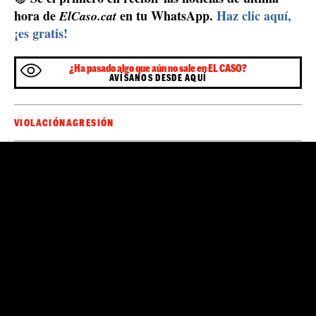
un caso muy complicado por la falta de
Se trataba de
testigos e imágene
s. Las cámaras de seguridad del
exterior de la discoteca no funcionaban y apenas hay
dispositivos útiles para la policía en la zona en la que se
produjo el ataque. Pese a ello, había una grabación en
la que se podía ver una borrosa y casi imperceptible
imagen del agresor.
Sé el primero en recibir las noticias de última
🔴