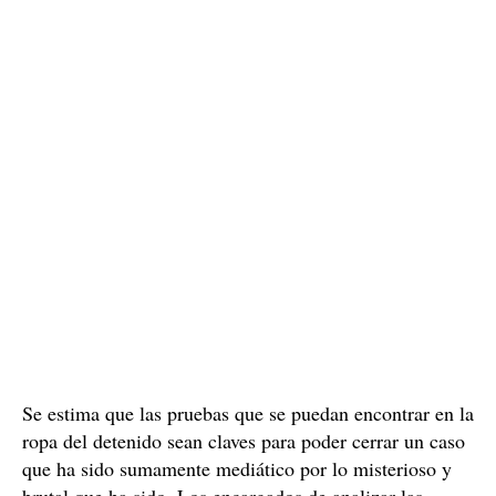
Los agentes lograron encontrar las prendas de ropa que
Brian Raimundo llevaba la noche en la que la víctima
fue violada y agredida brutalmente. Buscarán, en ellas,
pruebas biológicas que puedan relacionar a la joven con
el detenido
.