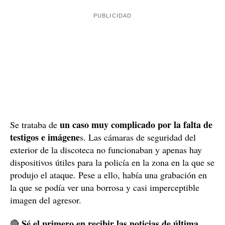
La chica de 16 años pasó unos meses ingresada en el
hospital recuperándose de este brutal ataque. Pese a
tiene varias secuelas psicológicas y físicas
ello,
.
Además, no recordaba qué había ocurrido ni quién
había sido el responsable de esa agresión.
La UCAS empezó a trabajar para resolver un caso que,
a priori, parecía muy complicado por la falta de
pruebas. Decidieron investigar a las personas del
entorno de la víctima, incluidas las personas que
estuvieron con ella esa fatídica noche en la que la
menor fue a la discoteca Epic de Igualada.