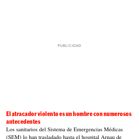
Un niño de 12 años queda gravemente herido al ser atropellado
por un coche este lunes por la tarde en Lleida. Según las primeras
investigaciones, ha cruzado por una zona no autorizada / Twitter
Neutralizado de un tiro un atracador que
amenazaba a los Mossos con un cuchillo en Lleida
Este no ha sido el único suceso que ha pasado este
lunes a Lleida. Esta mañana un hombre ha asaltado una
oficina del Banco Santander situado en la avenida
Artesa. El hombre iba armado con un cuchillo y los
mossos d'esquadra lo han encontrado en el exterior del
banco. Ha sido entonces cuando lo han intentado
detener, pero el hombre se ha dirigido hacia los agentes
con la intención de atacarlos. Ha estado entonces
lo han neutralizado disparándole un tiro en
cuando
la pierna
.