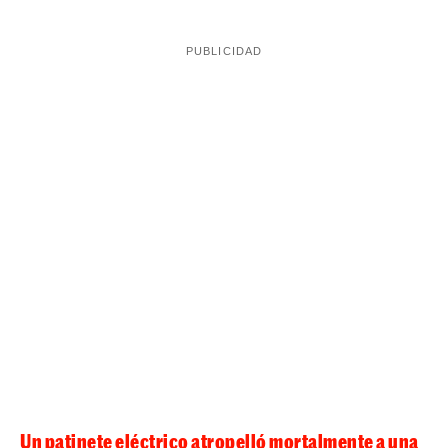
el
Vilanova. Según ha podido saber
ElCaso.com
,
hombre tiene antecedentes policiales
, aunque no ha
trascendido qué tipo de delitos. Los Mossos d'Esquadra
tienen una investigación abierta y el hombre se podría
enfrentar a penas de prisión por un delito de robo,
amenazas y por atentar contra los agentes de la
autoridad.