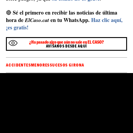
Sé el primero en recibir las noticias de última
🔴
hora de
en tu WhatsApp.
Haz clic aquí,
ElCaso.cat
¡es gratis!
¿Ha pasado algo que aún no sale en EL CASO?
AVÍSANOS DESDE AQUÍ
ACCIDENTES
MENORES
SUCESOS GIRONA