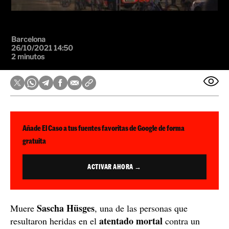
Barcelona
26/10/2021 14:50
2 minutos
Añade El Caso a tus fuentes favoritas de Google de forma
gratuita
ACTIVAR AHORA →
Sascha Hüsges
Muere
, una de las personas que
atentado mortal
resultaron heridas en el
contra un