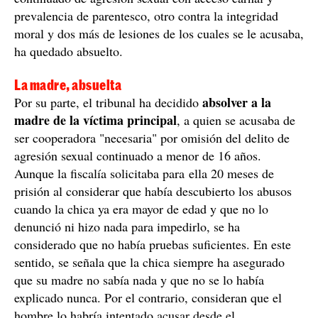
prisión por un delito de agresión sexual continuado a
menor de 16 años. Se trata de la pena máxima
e
imponible. Además, se le ha impuesto la prohibición d
aproximarse a menos de 500 metros de ella
y de
comunicarse durante un periodo de 20 años.
Por las agresiones a los dos menores, le han impuesto
10 años y seis meses de prisión por uno de los
hermanos y seis años más por el otro. Además, se le
prohíbe acercarse al primero y comunicarse durante 15
años y le impone 8 años de libertad vigilada. Para el
segundo, dicta una pena de 7 y 6 años,
10
respectivamente. Al mismo tiempo, se le impone
años más de libertad vigilada y lo inhabilita para
cualquier profesión, oficio o actividad que comporte
contacto con menores
durante un periodo de 17 años,
sumando todas las condenas. Con respecto al delito
continuado de agresión sexual con acceso carnal y