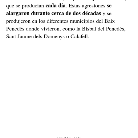
la obligaba a hacerle
Cuando tenía 8 y 9 años,
felaciones, tocamientos y a masturbarlo
, así como
eyaculaba
sentarse sin ropa encima de él mientras
sobre ella
penetraciones
. A los 14 años, empezó las
,