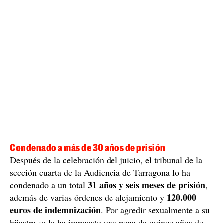
intentándolo penetrar analmente
tren de Calafell,
.