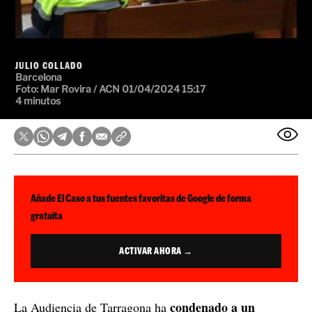
JULIO COLLADO
Barcelona
Foto:
Mar Rovira / ACN
01/04/2024 15:17
4 minutos
Añade El Caso a tus fuentes favoritas de Google de forma
gratuita
ACTIVAR AHORA →
condenado a un
La Audiencia de Tarragona ha