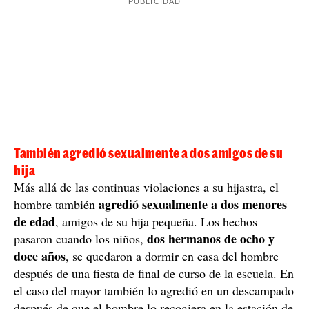
amenazó con el hecho de que se divorciaría de su
madre
le haría lo
, que la seguiría violando o que
mismo a su hermana pequeña
. "Eso le causó un gran
desasosiego y adoptó una posición de aceptación y
denunció los hechos el 31 de
resignación hasta que
octubre de 2019
", indica el tribunal en la sentencia.
Los Mossos abrieron una investigación sobre los hechos
prisión
y detuvieron al hombre, que se encuentra en
preventiva desde noviembre de 2019
. Fue entonces,
un mes después de la denuncia que su hija, que la
madre también decidió denunciarlo por un delito de
maltrato en el ámbito familiar.