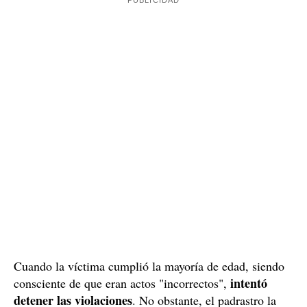
cada día
se
que se producían
. Estas agresiones
alargaron durante cerca de dos décadas
y se
produjeron en los diferentes municipios del Baix
Penedès donde vivieron, como la Bisbal del Penedès,
Sant Jaume dels Domenys o Calafell.