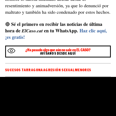
prevalencia de parentesco, otro contra la integridad
moral y dos más de lesiones de los cuales se le acusaba,
ha quedado absuelto.
La madre, absuelta
absolver a la
Por su parte, el tribunal ha decidido
madre de la víctima principal
, a quien se acusaba de
ser cooperadora "necesaria" por omisión del delito de
agresión sexual continuado a menor de 16 años.
Aunque la fiscalía solicitaba para ella 20 meses de
prisión al considerar que había descubierto los abusos
cuando la chica ya era mayor de edad y que no lo
denunció ni hizo nada para impedirlo, se ha
considerado que no había pruebas suficientes. En este
sentido, se señala que la chica siempre ha asegurado
que su madre no sabía nada y que no se lo había
explicado nunca. Por el contrario, consideran que el
hombre lo habría intentado acusar desde el