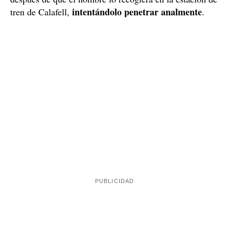
También agredió sexualmente a dos amigos de su
hija
Más allá de las continuas violaciones a su hijastra, el
agredió sexualmente a dos menores
hombre también
de edad
, amigos de su hija pequeña. Los hechos
dos hermanos de ocho y
pasaron cuando los niños,
doce años
, se quedaron a dormir en casa del hombre
después de una fiesta de final de curso de la escuela. En
el caso del mayor también lo agredió en un descampado
después de que el hombre lo recogiera en la estación de