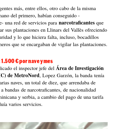
agentes más, entre ellos, otro cabo de la misma
mano del primero, habían conseguido -
narcotraficantes
- una red de servicios para
que
lar sus plantaciones en Llinars del Vallès ofreciendo
uridad y lo que hiciera falta, incluso, bocadillos
ineros que se encargaban de vigilar las plantaciones.
: 1.500 € por nave y mes
Área de Investigación
icado el inspector jefe del
IC) de MetroNord
, Lopez Garzón, la banda tenía
arias naves, un total de diez, que arrendaba de
 a bandas de narcotraficantes, de nacionalidad
inicana y serbia, a cambio del pago de una tarifa
luía varios servicios.