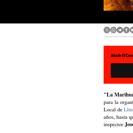
Añade El Caso
"La Marihua
para la organ
Local de
Llin
años, hasta q
Jos
inspector