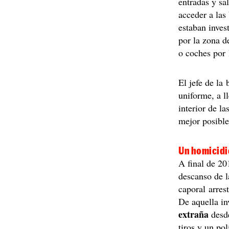
entradas y sa
acceder a las
estaban inves
por la zona d
o coches por 
El jefe de la
uniforme, a l
interior de la
mejor posible
Un homicidio
A final de 20
descanso de l
caporal arres
De aquella in
extraña
desde
tiros y un pol