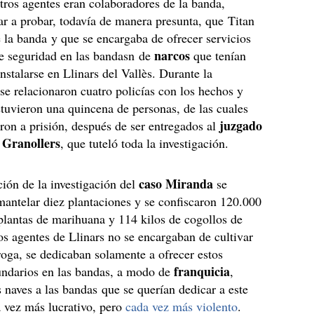
otros agentes eran colaboradores de la banda,
ar a probar, todavía de manera presunta, que Titan
de la banda y que se encargaba de ofrecer servicios
narcos
de seguridad en las bandasn de
que tenían
instalarse en Llinars del Vallès. Durante la
 se relacionaron cuatro policías con los hechos y
tuvieron una quincena de personas, de las cuales
juzgado
ron a prisión, después de ser entregados al
 Granollers
, que tuteló toda la investigación.
caso Miranda
ción de la investigación del
se
antelar diez plantaciones y se confiscaron 120.000
plantas de marihuana y 114 kilos de cogollos de
os agentes de Llinars no se encargaban de cultivar
roga, se dedicaban solamente a ofrecer estos
franquicia
undarios en las bandas, a modo de
,
s naves a las bandas que se querían dedicar a este
 vez más lucrativo, pero
cada vez más violento
.