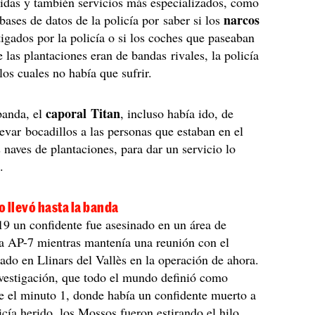
lidas y también servicios más especializados, como
narcos
 bases de datos de la policía por saber si los
tigados por la policía o si los coches que paseaban
e las plantaciones eran de bandas rivales, la policía
los cuales no había que sufrir.
caporal Titan
 banda, el
, incluso había ido, de
levar bocadillos a las personas que estaban en el
s naves de plantaciones, para dar un servicio lo
.
 llevó hasta la banda
19 un confidente fue asesinado en un área de
a AP-7 mientras mantenía una reunión con el
tado en Llinars del Vallès en la operación de ahora.
vestigación, que todo el mundo definió como
 el minuto 1, donde había un confidente muerto a
icía herido, los Mossos fueron estirando el hilo,