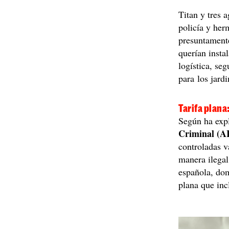
Titan y tres 
policía y her
presuntamente
querían insta
logística, seg
para los jard
Tarifa plana
Según ha expl
Criminal (A
controladas v
manera ilegal
española, dom
plana que inc