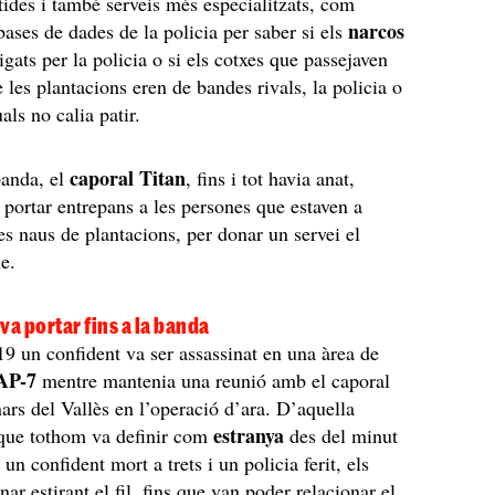
rtides i també serveis més especialitzats, com
narcos
bases de dades de la policia per saber si els
igats per la policia o si els cotxes que passejaven
 les plantacions eren de bandes rivals, la policia o
als no calia patir.
caporal Titan
banda, el
, fins i tot havia anat,
 portar entrepans a les persones que estaven a
les naus de plantacions, per donar un servei el
le.
va portar fins a la banda
19 un confident va ser assassinat en una àrea de
AP-7
mentre mantenia una reunió amb el caporal
nars del Vallès en l’operació d’ara. D’aquella
estranya
 que tothom va definir com
des del minut
 un confident mort a trets i un policia ferit, els
r estirant el fil, fins que van poder relacionar el