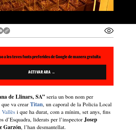
so a les teves fonts preferides de Google de manera gratuïta
ACTIVAR ARA →
na de Llinars, SA”
seria un bon nom per
Titan
ó que va crear
, un caporal de la Policia Local
l Vallès
i que ha durat, com a mínim, set anys, fins
Josep
s d’Esquadra, liderats per l’inspector
z Garzón
, l’han desmantellat.