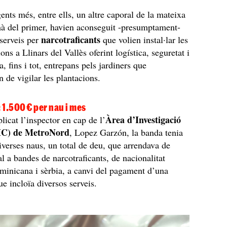
gents més, entre ells, un altre caporal de la mateixa
mà del primer, havien aconseguit -presumptament-
narcotraficants
serveis per
que volien instal·lar les
ons a Llinars del Vallès oferint logística, seguretat i
ta, fins i tot, entrepans pels jardiners que
n de vigilar les plantacions.
: 1.500 € per nau i mes
Àrea d’Investigació
licat l’inspector en cap de l’
IC) de MetroNord
, Lopez Garzón, la banda tenia
iverses naus, un total de deu, que arrendava de
al a bandes de narcotraficants, de nacionalitat
minicana i sèrbia, a canvi del pagament d’una
ue incloïa diversos serveis.