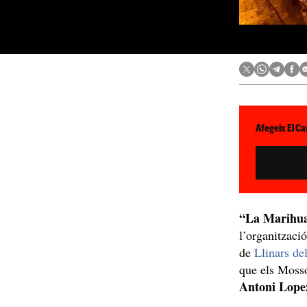
Afegeix El Ca
“La Marihua
l’organitzaci
de
Llinars de
que els Mosso
Antoni Lope