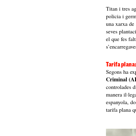
Titan i tres a
policia i ger
una xarxa de 
seves plantaci
el que fes fal
s’encarregave
Tarifa plana
Segons ha exp
Criminal (A
controlades d
manera il·leg
espanyola, do
tarifa plana q