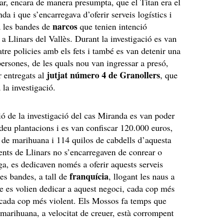
var, encara de manera presumpta, que el Titan era el
nda i que s’encarregava d’oferir serveis logístics i
narcos
a les bandes de
que tenien intenció
e a Llinars del Vallès. Durant la investigació es van
atre policies amb els fets i també es van detenir una
ersones, de les quals nou van ingressar a presó,
jutjat número 4 de Granollers
r entregats al
, que
a la investigació.
ió de la investigació del cas Miranda es van poder
deu plantacions i es van confiscar 120.000 euros,
 de marihuana i 114 quilos de cabdells d’aquesta
ents de Llinars no s’encarregaven de conrear o
ga, es dedicaven només a oferir aquests serveis
franquícia
les bandes, a tall de
, llogant les naus a
e es volien dedicar a aquest negoci, cada cop més
 cada cop més violent. Els Mossos fa temps que
 marihuana, a velocitat de creuer, està corrompent