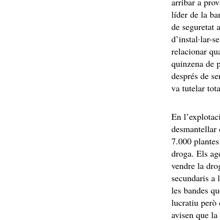
arribar a pro
líder de la ba
de seguretat 
d’instal·lar-s
relacionar qu
quinzena de p
després de se
va tutelar tot
En l’explotac
desmantellar 
7.000 plantes
droga. Els ag
vendre la dro
secundaris a 
les bandes qu
lucratiu però
avisen que la