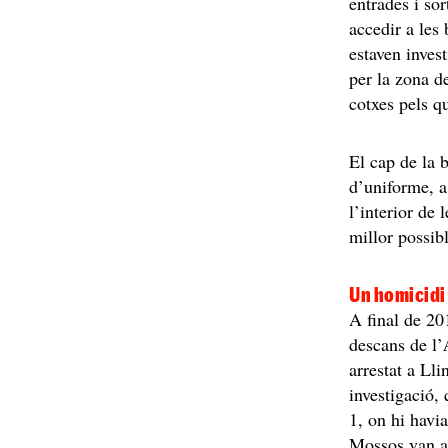
entrades i so
accedir a les 
estaven invest
per la zona de
cotxes pels qu
El cap de la 
d’uniforme, a
l’interior de 
millor possib
Un homicidi 
A final de 20
descans de l’
arrestat a Lli
investigació,
1, on hi havia
Mossos van ana