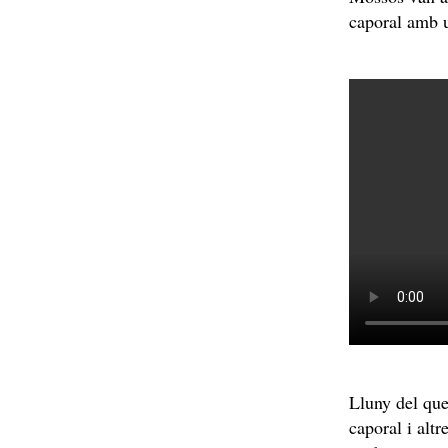
caporal amb u
Lluny del que
caporal i alt