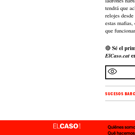
ladrones hab
tendrá que ac
relojes desde
estas mafias,
que funcionan
Sé el prim
🔴
e
ElCaso.cat
SUCESOS BAR
Quiénes som
Qué hacemos