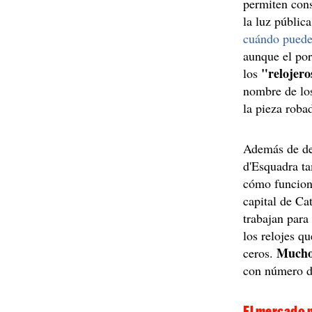
permiten cons
la luz públic
cuándo pueden
aunque el po
"relojero
los
nombre de los
la pieza roba
Además de des
d'Esquadra ta
cómo funciona
capital de Ca
trabajan para
los relojes q
Mucho
ceros.
con número de
El mercado 