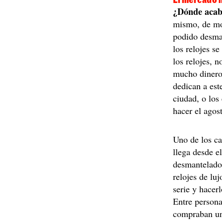
¿Dónde aca
mismo, de mo
podido desman
los relojes s
los relojes, 
mucho dinero
dedican a est
ciudad, o los
hacer el agos
Uno de los ca
llega desde e
desmantelado
relojes de lu
serie y hacer
Entre person
compraban una