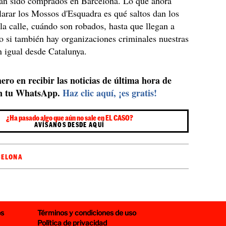
ían sido comprados en Barcelona. Lo que ahora
larar los Mossos d'Esquadra es qué saltos dan los
 la calle, cuándo son robados, hasta que llegan a
 o si también hay organizaciones criminales nuestras
 igual desde Catalunya.
ero en recibir las noticias de última hora de
n tu WhatsApp.
Haz clic aquí, ¡es gratis!
¿Ha pasado algo que aún no sale en EL CASO?
AVÍSANOS DESDE AQUÍ
CELONA
os
Términos y condiciones de uso
Política de privacidad