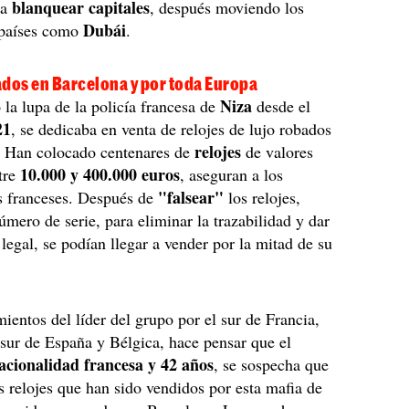
blanquear capitales
ra
, después moviendo los
Dubái
a países como
.
ados en Barcelona y por toda Europa
Niza
o la lupa de la policía francesa de
desde el
21
, se dedicaba en venta de relojes de lujo robados
relojes
a. Han colocado centenares de
de valores
10.000 y 400.000 euros
ntre
, aseguran a los
"falsear"
s franceses. Después de
los relojes,
úmero de serie, para eliminar la trazabilidad y dar
 legal, se podían llegar a vender por la mitad de su
ientos del líder del grupo por el sur de Francia,
 sur de España y Bélgica, hace pensar que el
acionalidad francesa y 42 años
, se sospecha que
s relojes que han sido vendidos por esta mafia de