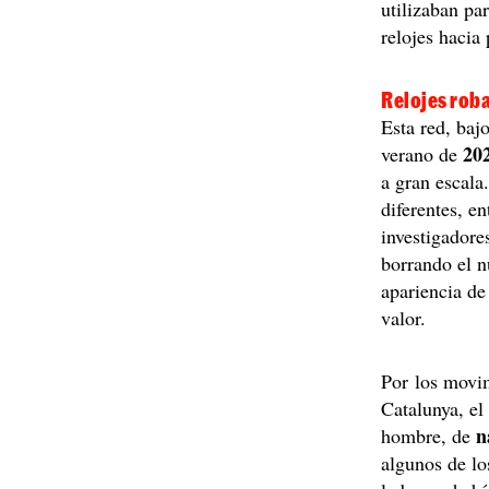
utilizaban pa
relojes haci
Relojes rob
Esta red, baj
20
verano de
a gran escal
diferentes, e
investigadore
borrando el n
apariencia de
valor.
Por los movim
Catalunya, el
n
hombre, de
algunos de lo