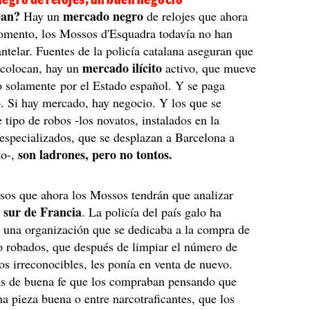
ban?
mercado negro
Hay un
de relojes que ahora
mento, los Mossos d'Esquadra todavía no han
telar. Fuentes de la policía catalana aseguran que
mercado ilícito
e colocan, hay un
activo, que mueve
no solamente por el Estado español. Y se paga
. Si hay mercado, hay negocio. Y los que se
e tipo de robos -los novatos, instalados en la
 especializados, que se desplazan a Barcelona a
son ladrones, pero no tontos.
to-,
sos que ahora los Mossos tendrán que analizar
sur de Francia
l
. La policía del país galo ha
 una organización que se dedicaba a la compra de
jo robados, que después de limpiar el número de
los irreconocibles, les ponía en venta de nuevo.
as de buena fe que los compraban pensando que
 pieza buena o entre narcotraficantes, que los