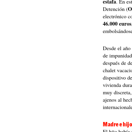
estafa
. En es
O
Detención (
electrónico c
46.000 euros
embolsándos
Desde el año 
de impunidad
después de de
chalet vacaci
dispositivo d
vivienda dur
muy discreta,
ajenos al hec
internacional
Madre e hijo
El hijo había