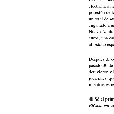
electrónico h
posesión de l
un total de 4
engañado a un
Nueva Aquita
euros, una ca
al Estado esp
Después de co
pasado 30 de 
detuvieron y 
judiciales, q
mientras espe
Sé el prim
🔴
e
ElCaso.cat