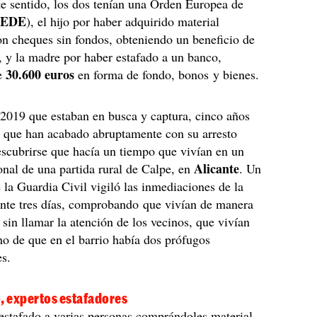
te sentido, los dos tenían una Orden Europea de
EDE
), el hijo por haber adquirido material
on cheques sin fondos, obteniendo un beneficio de
, y la madre por haber estafado a un banco,
30.600 euros
e
en forma de fondo, bonos y bienes.
2019 que estaban en busca y captura, cinco años
 que han acabado abruptamente con su arresto
scubrirse que hacía un tiempo que vivían en un
Alicante
onal de una partida rural de Calpe, en
. Un
e la Guardia Civil vigiló las inmediaciones de la
ante tres días, comprobando que vivían de manera
 sin llamar la atención de los vecinos, que vivían
ho de que en el barrio había dos prófugos
es.
, expertos estafadores
 estafado a varias personas comprándoles material