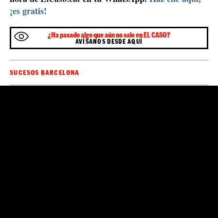
Peral i López, asesinos de Pedro Rodríguez
Rosa Peral
Albert López
y su amante,
, fueron
condenados por la Audiencia de Barcelona por el
asesinato de Pedro Rodríguez
el primero de mayo de
2017. Después de agredirlo hasta la muerte en el garaje
de casa de ella intentaron deshacerse del cadáver
quemándolo en el interior de un coche en el pantano de
Foix, en el Penedès. Intentaron envolver en el crimen a
la expareja de Peral pero los Mossos los detuvieron los
dos, ingresaron en prisión y, después del juicio, fueron
20 y 25 años de prisión
condenados a
,
respectivamente.
Sé el primero en recibir las noticias de última
🔴
hora de
en tu WhatsApp.
Haz clic aquí,
ElCaso.cat