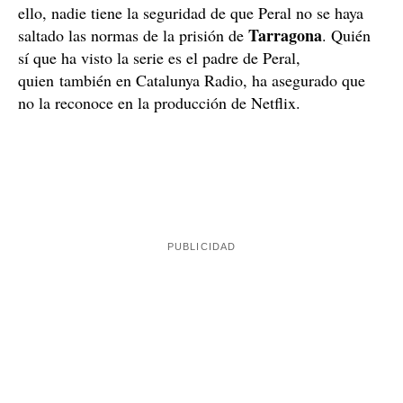
Con todo, sin embargo, si acaba pasando, un juzgado
Barcelona
de
ya ha ordenado que se embargue todo el
Albert López
dinero que puedan recibir ella y
,
por derechos y que sirve para pagar la indemnización
que deben a la familia de la víctima.
¿Peral ha visto la serie de Netflix?
Una de las peticiones que hizo Peral a la productora que
Netflix
hizo la serie de
fue poder visionar los ocho
capítulos antes del estreno, pero no lo consiguió. Si
Peral no ha contradicho ninguna de las normas de la
prisión de Mas d'Enric, todo hace pensar que no ha
prisiones
podido ver todavía la serie. Las
de Catalunya
Movistar+
tienen acceso a plataformas como
pero no,
en cambio, a plataformas de vídeo como Netflix. Pese a