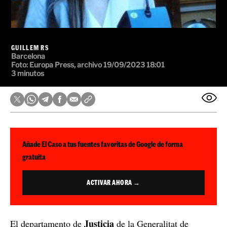
GUILLEM RS
Barcelona
Foto:
Europa Press, archivo
19/09/2023 18:01
3 minutos
Añade El Caso a tus fuentes favoritas de Google de forma
gratuita
ACTIVAR AHORA →
Justicia
El departamento de
de la Generalitat de