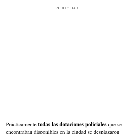
ayuda al joven. En todo momento, la chica repetía que
su vida corría peligro
y que tenía mucho miedo;
además, también afirmó que uno de los supuestos
autores del secuestro era un chico con el que ya había
Todo era
tenido problemas por una denuncia previa.
mentira.