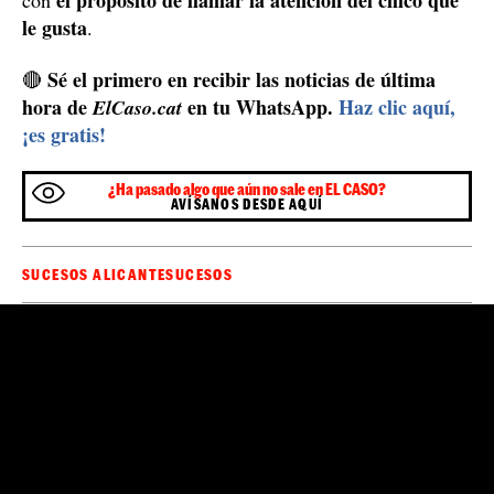
El momento de la verdad: ni hotel ni domicilio
extraño
Agentes de la Brigada de Seguridad Ciudadana de la
Comisaría Provincial de Alicante, paralelamente,
consiguieron localizar el domicilio habitual de la
presunta secuestrada y se personaron en el inmueble.
encontraron a la chica en su
Ahí, los agentes
habitación.
Con una actitud tranquila, la joven afirmó
sus secuestradores ya la habían liberado
que
y que
ella sola había regresado a su casa. Los agentes
detuvieron a la joven
entonces
, a quien acusan de un
desórdenes públicos
delito de
. Simular una situación
de peligro que suponga, y provoque, la movilización de
los servicios policiales, u otras actuaciones procesales,
supone una multa de entre seis y doce meses. La chica,
mientras era detenida, alegó que inventó toda la mentira
el propósito de llamar la atención del chico que
con