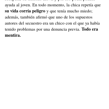
El relato de la chica era verosímil
Las circunstancias que rodeaban el supuesto
secuestro
y
los mensajes que la chica mandaba, sumados a la
inmediatez que un suceso de este tipo requiere
, no
hacían pensar que se tratara de una farsa, sino de que
hecho real
era un
sobre el que debía actuarse con la
mayor rapidez. La joven explicaba mediante mensajes al
se encontraba retenida en
chico que, primeramente,
un hotel
, y que los secuestradores requerían verle; el
chico, pero, optó por avisar a la Policía. Pasado un rato,
la
la chica volvió a contactar al joven relatando que
habían trasladado a un domicilio
y que la habían
encerrado en una habitación, pero que había conseguido
recuperar su teléfono móvil y por eso podía pedirle