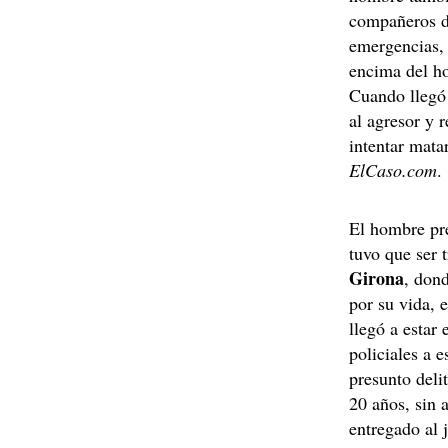
compañeros de
emergencias, 
encima del h
Cuando llegó 
al agresor y 
intentar mata
ElCaso.com
.
El hombre pr
tuvo que ser 
Girona
, don
por su vida,
llegó a estar
policiales a 
presunto deli
20 años, sin 
entregado al 