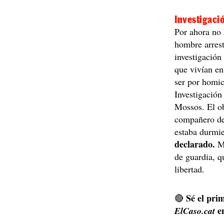
Investigació
Por ahora no 
hombre arrest
investigación
que vivían en
ser por homi
Investigación
Mossos. El ob
compañero de
estaba durmi
declarado.
Ma
de guardia, q
libertad.
Sé el prim
🔴
e
ElCaso.cat