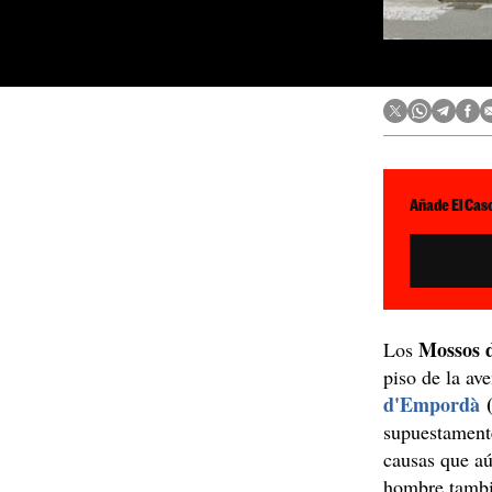
Añade El Caso
Mossos 
Los
piso de la av
d'Empordà
(
supuestament
causas que aú
hombre tambié