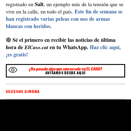
Salt
registrado en
, un ejemplo más de la tensión que se
Este fin de semana se
vive en la calle, en todo el país.
han registrado varias peleas con uso de armas
blancas con heridos.
Sé el primero en recibir las noticias de última
🔴
hora de
en tu WhatsApp.
Haz clic aquí,
ElCaso.cat
¡es gratis!
¿Ha pasado algo que aún no sale en EL CASO?
AVÍSANOS DESDE AQUÍ
SUCESOS GIRONA