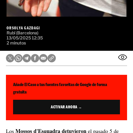
ORSOLYA GAZDAGI
Rubí (Barcelona)
13/05/2025 12:35
2 minutos
Añade El Caso a tus fuentes favoritas de Google de forma
gratuita
ACTIVAR AHORA →
Mossos d'Esquadra
detuvieron
Los
el pasado 5 de