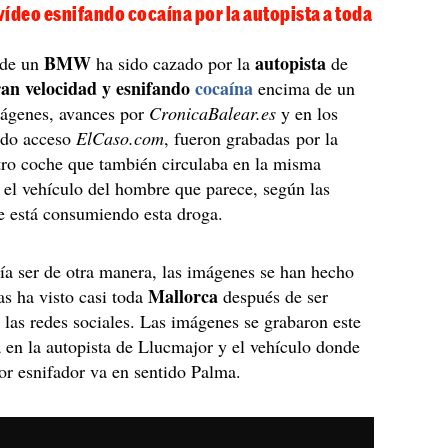
ídeo esnifando cocaína por la autopista a toda
BMW
autopista
 de un
ha sido cazado por la
de
ran velocidad y esnifando
cocaína
encima de un
mágenes, avances por
CronicaBalear.es
y en los
nido acceso
ElCaso.com
, fueron grabadas por la
tro coche que también circulaba en la misma
 el vehículo del hombre que parece, según las
e está consumiendo esta droga.
a ser de otra manera, las imágenes se han hecho
Mallorca
as ha visto casi toda
después de ser
 las redes sociales. Las imágenes se grabaron este
 en la autopista de Llucmajor y el vehículo donde
or esnifador va en sentido Palma.