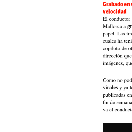
Grabado en v
velocidad
El conductor
g
Mallorca a
papel. Las i
cuales ha te
copiloto de o
dirección que
imágenes, qu
Como no podí
virales
y ya l
publicadas en
fin de semana
va el conduct