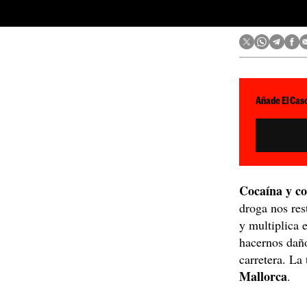
Añade El Caso
Cocaína y c
droga nos res
y multiplica 
hacernos daño
carretera. La
Mallorca
.