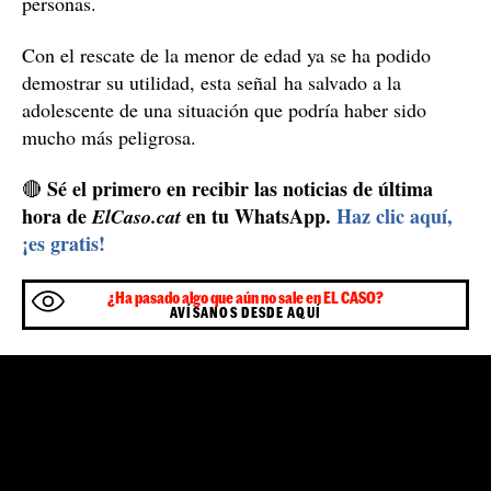
El testigo alertó a la comisaría después de contarles que
había visto a la menor haciendo un gesto que significa
violencia machista, necesito ayuda
"
" en un Toyota de
color plateado. La desaparición de la adolescente ya
había sido denunciada y la policía actuó con rapidez
para evitar males mayores.
El origen del gesto
extender su uso a
Este gesto se comenzó a utilizar para
través de las redes sociales
. Los inventores fueron las
fundaciones
Women's Funding Network
y
Canadian
Women's Foundation
.
Decidieron optar por este sistema al inicio de la
pandemia
, en un momento en el que la violencia
machista estaba en aumento, consideraron que esta
forma silenciosa podía ser eficaz para alertar a otras
personas.