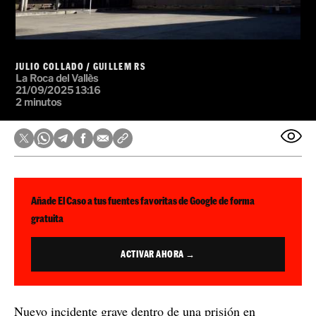
JULIO COLLADO
/
GUILLEM RS
La Roca del Vallès
21/09/2025 13:16
2 minutos
Añade El Caso a tus fuentes favoritas de Google de forma
gratuita
ACTIVAR AHORA →
Nuevo incidente grave dentro de una prisión en