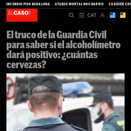
INCENDIO PISO BADALONA
ATAQUE MORTAL NOU BARRIS
CADÁVER CO
El truco de la Guardia Civil
para saber si el alcoholímetro
dará positivo: ¿cuántas
cervezas?