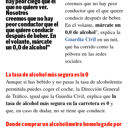
Los policías explican a través de un esquema cómo afecta al
alcohol a las mujeres y a los hombres y a partir de qué cantidad
darían positivo en la prueba del alcoholímetro / Guardia Civil
Conducir borracho podría ser un delito en algunos
casos
La Dirección General de Tráfico tiene varios
tratamientos para aquellas personas que han conducido
borrachas para concienciarlas sobre el gran riesgo que
tasa de alcohol en
supone, ya que dependiendo de la
sangre
, incluso se puede considerar un delito y no una
infracción. Por este mismo motivo, desde la DGT no se
cansan de repetir la importancia de conducir sin ir bajo
los efectos del alcohol.
"Dice el refrán que no hay
peor ciego que el que no
"Dice el refrán que no
quiere ver. Nosotros
hay peor ciego que el
creemos que no hay peor