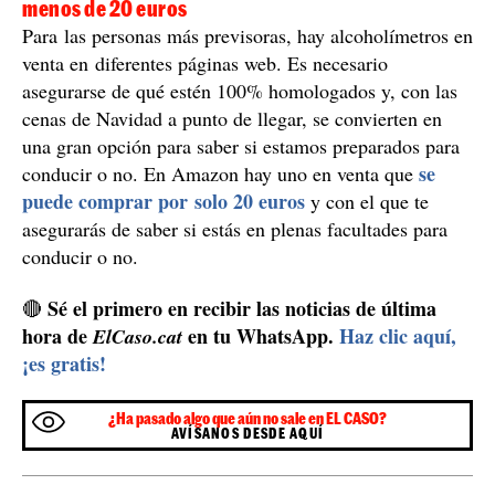
que no quiere ver.
conductor que el que quiere
Nosotros
conducir después de beber.
creemos que no hay
peor conductor que el
márcate un
En el volante,
que quiere conducir
0,0 de alcohol
", explica la
después de beber. En
Guardia Civil
en un tuit,
el volante, márcate
que ha corrido como la
un 0,0 de alcohol"
pólvora en las redes
sociales.
La tasa de alcohol más segura es la 0
Aunque si has bebido y no pasas la tasa de alcoholemia
permitida puedes coger el coche, la Dirección General
la
de Tráfico, igual que la Guardia Civil, explica que
tasa de alcohol más segura en la carretera es 0
y
que, en caso de dudar, no se tiene que conducir.
Donde comprar un alcoholímetro homologado por
menos de 20 euros