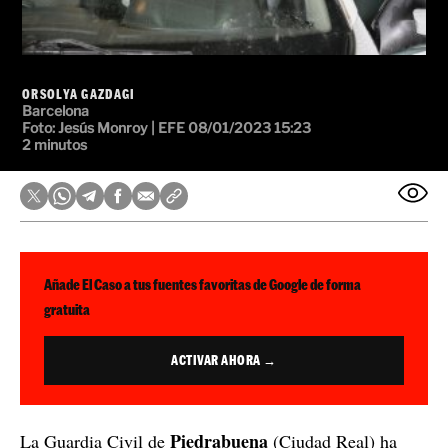
ORSOLYA GAZDAGI
Barcelona
Foto:
Jesús Monroy | EFE
08/01/2023 15:23
2 minutos
Añade El Caso a tus fuentes favoritas de Google de forma
gratuita
ACTIVAR AHORA →
Piedrabuena
La Guardia Civil de
(Ciudad Real) ha