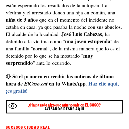
están esperando los resultados de la autopsia. La
víctima y el arrestado tienen una hija en común, una
niña de 3 años
que en el momento del incidente no
estaba en casa, ya que pasaba la noche con sus abuelos.
José Luís Cabezas
El alcalde de la localidad,
, ha
una joven estupenda
definido a la víctima como "
" de
una familia "normal", de la misma manera que lo es el
muy
detenido por lo que se ha mostrado "
sorprendido
" ante lo ocurrido.
Sé el primero en recibir las noticias de última
🔴
hora de
en tu WhatsApp.
Haz clic aquí,
ElCaso.cat
¡es gratis!
¿Ha pasado algo que aún no sale en EL CASO?
AVÍSANOS DESDE AQUÍ
SUCESOS CIUDAD REAL