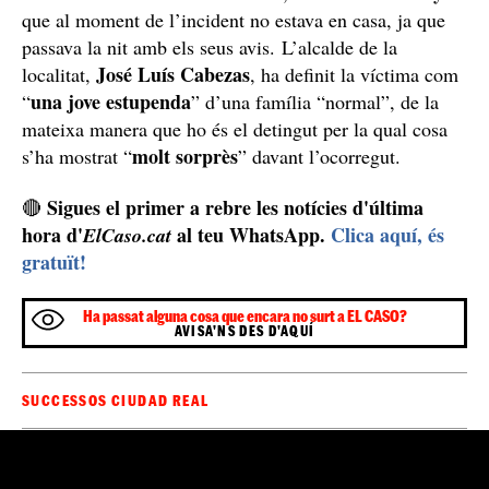
dependències policials
El detingut continua en
i s’estan
esperant els resultats de l’autòpsia. La víctima i
nena de 3 anys
l’arrestat tenen una filla en comú, una