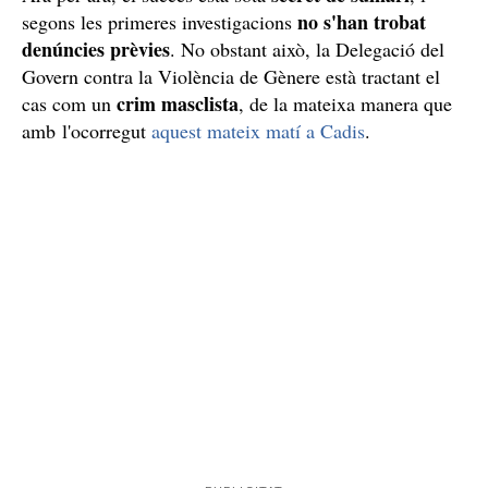
Mort accidental
declaració
A la seva
, l'arrestat assegura que la mort de
accidental
la jove ha estat
i que, a més, ell no té res a
s'hauria
veure. Segons ha relatat a la policia, la víctima
clavat ella mateixa el ganivet
amb el qual jugava en el
moment de l'incident. Les circumstàncies exactes de
com es van desenvolupar els fets encara es desconeixen.
secret de sumari
Ara per ara, el succés està sota
, i