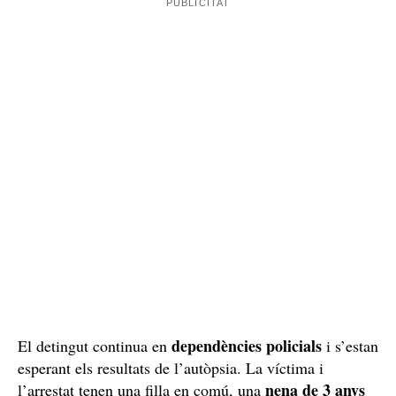
no s'han trobat
segons les primeres investigacions
denúncies prèvies
. No obstant això, la Delegació del
Govern contra la Violència de Gènere està tractant el
crim masclista
cas com un
, de la mateixa manera que
amb l'ocorregut
aquest mateix matí a Cadis
.