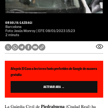
ORSOLYA GAZDAGI
Barcelona
Foto:
Jesús Monroy | EFE
08/01/2023 15:23
2 minuts
Afegeix El Caso a les teves fonts preferides de Google de manera
gratuïta
ACTIVAR ARA →
Piedrabuena
La Guàrdia Civil de
(Ciudad Real) ha