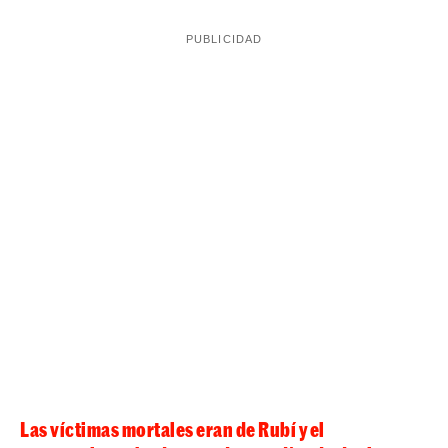
C-243c ha quedado cortada
el Procicat y la
durante
unas horas para facilitar los trabajos de los cuerpos de
emergencias, aunque se ha restablecido la circulación
hacia la una del mediodía. Los Mossos investigan las
son 111 los
causas del accidente. Con estas víctimas,
muertos en accidentes de tráfico este año.