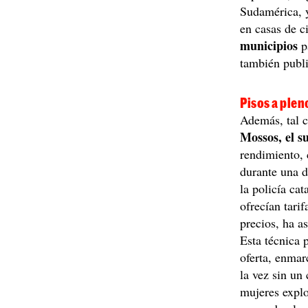
Sudamérica, y
en casas de c
municipios
p
también publi
Pisos a ple
Además, tal 
Mossos, el 
rendimiento,
durante una d
la policía ca
ofrecían tari
precios, ha a
Esta técnica 
oferta, enma
la vez sin un 
mujeres expl