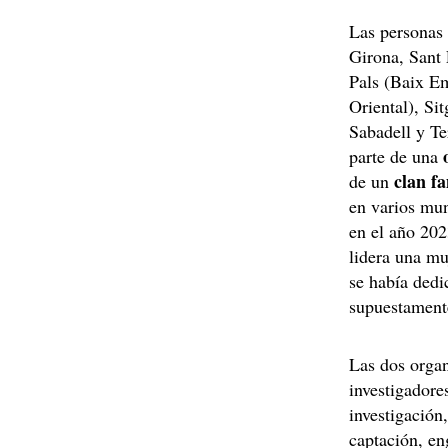
Las personas 
Girona, Sant 
Pals (Baix E
Oriental), Si
Sabadell y Te
parte de una
clan fa
de un
en varios mun
en el año 20
lidera una mu
se había dedi
supuestamente
Las dos organ
investigadore
investigación
captación, en