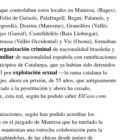
que controlaban estos locales en Manresa, (Bages),
Feliu de Guíxols, Palafrugell, Begur, Palamós, y
mpordà), Dosrius (Maresme), Granollers (Vallès
tges (Garraf), Castelldefels (Baix Llobregat),
rrassa (Vallès Occidental) y Vic (Osona), formaban
organización criminal
de nacionalidad brasileña y
miliar
de nacionalidad española con ramificaciones
icipios de Catalunya, que ya habían sido detenidos
explotación sexual
23 por
—la rama catalana la
jer, ahora en prisión, de 55 años, que antiguamente
cado a la prostitución y ahora ha creado,
, esta red, según ha podido saber
ElCaso.com
.
izaciones, según han podido acreditar los
s en el juzgado de Manresa que ha tutelado la
, mantenían una estrecha colaboración para la
gañándolas, de las chicas desde países de