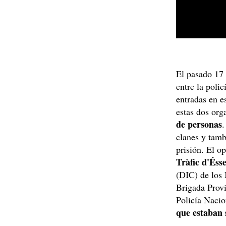
El pasado 17 
entre la poli
entradas en e
estas dos org
de personas
.
clanes y tamb
prisión. El op
Tràfic d'És
(DIC) de los
Brigada Provi
Policía Naci
que estaban 