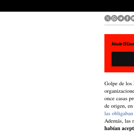
Añade El Caso
Golpe de los
organizacione
once casas pr
de origen, en
las obligaban
Además, las 
habían acep