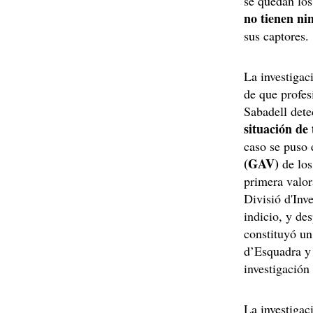
se quedan los
no tienen ni
sus captores.
La investigac
de que profes
Sabadell det
situación de
caso se puso
(GAV)
de los
primera valor
Divisió d'Inv
indicio, y des
constituyó un
d’Esquadra y 
investigación
La investigac