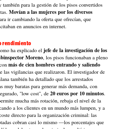
 también para la gestión de los pisos convertidos
Movían a las mujeres por los diversos
itas.
ara ir cambiando la oferta que ofrecían, que
citaban en anuncios en internet.
no rendimiento
jefe de la investigación de los
como ha explicado el
subinspector Moreno
, los pisos funcionaban a pleno
más de cien hombres entrando y saliendo
 con
e las vigilancias que realizaron. El investigador de
talana también ha detallado que los arrestados
fas muy baratas para generar más demanda, con
20 euros por 10 minutos
segurado, "low cost", de
.
permite mucha más rotación, rebaja el nivel de la
rcando a los clientes en un mundo más lumpen, y a
coste directo para la organización criminal: las
otadas cobran casi lo mismo —los porcentajes que