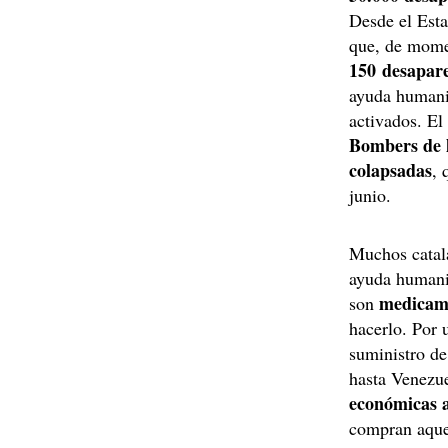
Desde el Esta
que, de mom
150 desapare
ayuda humanit
activados. El
Bombers de l
colapsadas
, 
junio.
Muchos catal
ayuda humanit
medicam
son
hacerlo. Por 
suministro de
hasta Venezue
económicas
compran aque