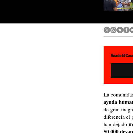
Añade El Caso
La comunidad 
ayuda human
de gran magn
diferencia el
m
han dejado
50.000 desap