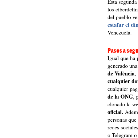
Esta segunda
los ciberdeli
del pueblo v
estafar el di
Venezuela.
Pasos a segu
Igual que ha 
generado una 
de València
,
cualquier d
cualquier pag
de la ONG
, 
clonado la w
oficial.
Además
personas que 
redes social
o Telegram o 