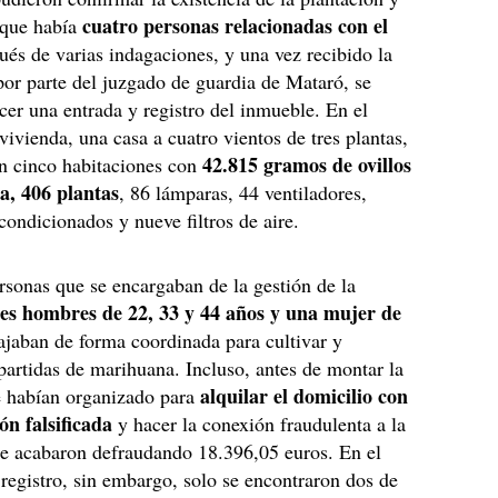
cuatro personas relacionadas con el
 que había
ués de varias indagaciones, y una vez recibido la
por parte del juzgado de guardia de Mataró, se
cer una entrada y registro del inmueble. En el
 vivienda, una casa a cuatro vientos de tres plantas,
42.815 gramos de ovillos
on cinco habitaciones con
a, 406 plantas
, 86 lámparas, 44 ventiladores,
acondicionados y nueve filtros de aire.
rsonas que se encargaban de la gestión de la
res hombres de 22, 33 y 44 años y una mujer de
bajaban de forma coordinada para cultivar y
s partidas de marihuana. Incluso, antes de montar la
alquilar el domicilio con
e habían organizado para
n falsificada
y hacer la conexión fraudulenta a la
ue acabaron defraudando 18.396,05 euros. En el
egistro, sin embargo, solo se encontraron dos de