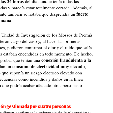
las 24 horas
del día aunque tenía todas las
adas y parecía estar totalmente cerrada. Además, al
fuerte
ante también se notaba que desprendía un
ihuana
.
a Unidad de Investigación de los Mossos de Premià
ieron cargo del caso y, al hacer las primeras
s, pudieron confirmar el olor y el ruido que salía
ces estaban encendidas en todo momento. De hecho,
conexión fraudulenta a la
probar que tenían una
consumo de electricidad muy elevado
ían un
,
o que suponía un riesgo eléctrico elevado con
ecuencias como incendios y daños en la línea
sa que podría acabar afectado otras personas o
ión gestionada por cuatro personas
udieron confirmar la existencia de la plantación y