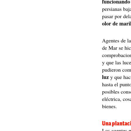
funcionando 
persianas baj
pasar por del
olor de mar
Agentes de l
de Mar se hic
comprobacione
y que las lu
pudieron com
luz
y que hac
hasta el punt
posibles cons
eléctrica, co
bienes.
Una plantac
Los agentes p