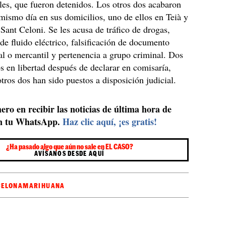
les, que fueron detenidos. Los otros dos acabaron
 mismo día en sus domicilios, uno de ellos en Teià y
Sant Celoni. Se les acusa de tráfico de drogas,
de fluido eléctrico, falsificación de documento
ial o mercantil y pertenencia a grupo criminal. Dos
s en libertad después de declarar en comisaría,
otros dos han sido puestos a disposición judicial.
ero en recibir las noticias de última hora de
n tu WhatsApp.
Haz clic aquí, ¡es gratis!
¿Ha pasado algo que aún no sale en EL CASO?
AVÍSANOS DESDE AQUÍ
CELONA
MARIHUANA