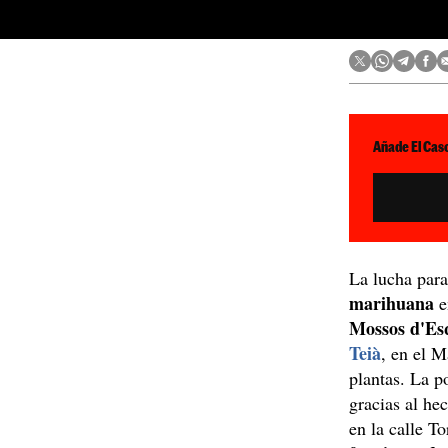
Añade El Caso
La lucha para
marihuana
e
Mossos d'Es
Teià
, en el 
plantas. La p
gracias al he
en la calle T