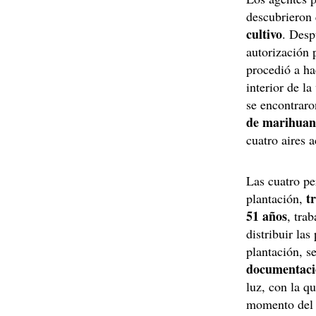
descubrieron
cultivo
. Desp
autorización 
procedió a ha
interior de la
se encontrar
de marihuan
cuatro aires 
Las cuatro pe
t
plantación,
51 años
, tra
distribuir la
plantación, s
documentació
luz, con la q
momento del r