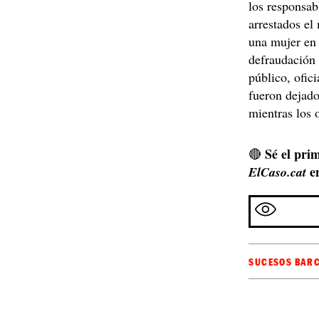
los responsab
arrestados el
una mujer en 
defraudación 
público, ofic
fueron dejado
mientras los 
Sé el prim
🔴
e
ElCaso.cat
SUCESOS BAR