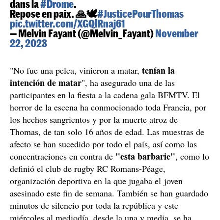
dans la
#Drome
.
Repose en paix. 🙏🕊️
#JusticePourThomas
pic.twitter.com/XGQlRnaj61
— Melvin Fayant (@Melvin_Fayant)
November
22, 2023
tenían la
"No fue una pelea, vinieron a matar,
intención de matar
", ha asegurado una de las
participantes en la fiesta a la cadena gala BFMTV. El
horror de la escena ha conmocionado toda Francia, por
los hechos sangrientos y por la muerte atroz de
Thomas, de tan solo 16 años de edad. Las muestras de
afecto se han sucedido por todo el país, así como las
"esta barbarie"
concentraciones en contra de
, como lo
definió el club de rugby RC Romans-Péage,
organización deportiva en la que jugaba el joven
asesinado este fin de semana. También se han guardado
minutos de silencio por toda la república y este
miércoles al mediodía, desde la una y media, se ha