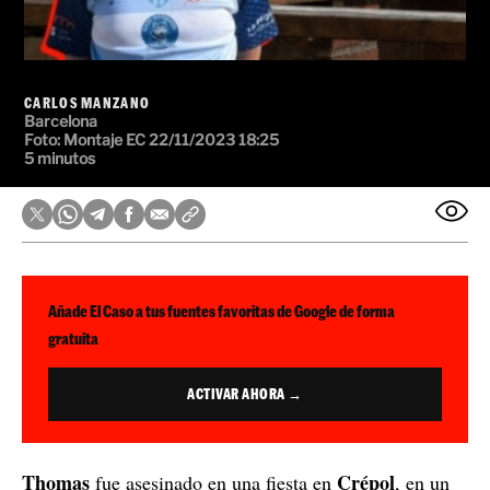
CARLOS MANZANO
Barcelona
Foto:
Montaje EC
22/11/2023 18:25
5 minutos
Añade El Caso a tus fuentes favoritas de Google de forma
gratuita
ACTIVAR AHORA →
Thomas
Crépol
fue asesinado en una fiesta en
, en un