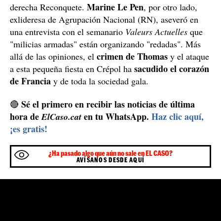
Marine Le Pen
derecha Reconquete.
, por otro lado,
exlideresa de Agrupación Nacional (RN), aseveró en
una entrevista con el semanario
Valeurs Actuelles
que
"milicias armadas" están organizando "redadas". Más
crimen de
Thomas
allá de las opiniones, el
y el ataque
sacudido el corazón
a esta pequeña fiesta en Crépol ha
de Francia
y de toda la sociedad gala.
Sé el primero en recibir las noticias de última
🔴
hora de
en tu WhatsApp.
Haz clic aquí,
ElCaso.cat
¡es gratis!
¿Ha pasado algo que aún no sale en EL CASO?
AVÍSANOS DESDE AQUÍ