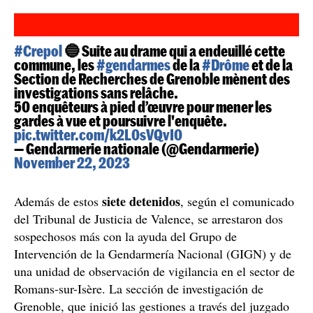
#Crepol
🔵 Suite au drame qui a endeuillé cette
commune, les
#gendarmes
de la
#Drôme
et de la
Section de Recherches de Grenoble mènent des
investigations sans relâche.
50 enquêteurs à pied d’œuvre pour mener les
gardes à vue et poursuivre l'enquête.
pic.twitter.com/k2L0sVQvI0
— Gendarmerie nationale (@Gendarmerie)
November 22, 2023
siete detenidos
Además de estos
, según el comunicado
del Tribunal de Justicia de Valence, se arrestaron dos
sospechosos más con la ayuda del Grupo de
Intervención de la Gendarmería Nacional (GIGN) y de
una unidad de observación de vigilancia en el sector de
Romans-sur-Isère. La sección de investigación de
Grenoble, que inició las gestiones a través del juzgado