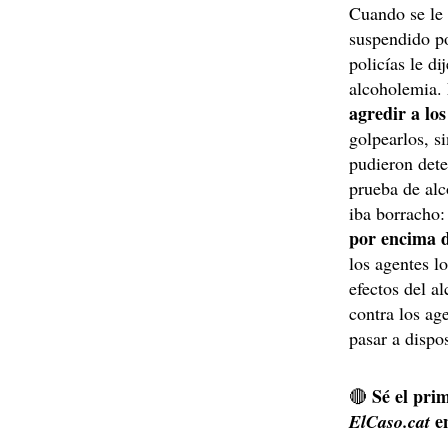
Cuando se le 
suspendido po
policías le d
alcoholemia.
agredir a los
golpearlos, s
pudieron dete
prueba de al
iba borracho:
por encima d
los agentes l
efectos del a
contra los ag
pasar a dispos
Sé el prim
🔴
e
ElCaso.cat