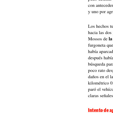
con anteceden
y uno por agr
Los hechos t
hacia las dos
l
Mossos de
furgoneta qu
había aparcad
después había
búsqueda para 
poco rato des
daños en el l
kilométrico 0
paró el vehíc
claras señale
Intento de 