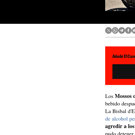
Añade El Caso
Mossos 
Los
bebido despué
La Bisbal d'
de alcohol pe
agredir a los
pudo detener 