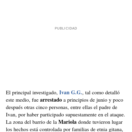
La Mariola de Lleida: el foco de ataque contra los
Mossos en la ciudad
Además del incidente de este martes, cabe recordar que
Mossos d'Esquadra
brutal ataque
los
recibieron un
el
Mariola de
pasado 28 de abril en el barrio de la
Lleida
. Finalmente, se detuvo al autor de los hechos y a
cinco personas más, pero la agresión contra los agentes
de la USC y el ARRO en la calle de Júpiter de la
ciudad fue muy violenta. Unas cuarenta personas, tal y
como adelantó
ElCaso.com
, lanzaron piedras y
golpearon con palos de madera y barras de hierro a los
policías. Seis agentes del ARRO resultaron heridos,
cuatro de ellos tuvieron que recibir puntos por lesiones
e impactos de objetos contundentes en la cabeza.