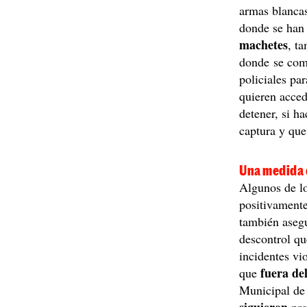
armas blancas
donde se han
machetes
, t
donde se comp
policiales pa
quieren acced
detener, si h
captura y que 
Una medida 
Algunos de lo
positivamente
también aseg
descontrol qu
incidentes vi
fuera de
que
Municipal de 