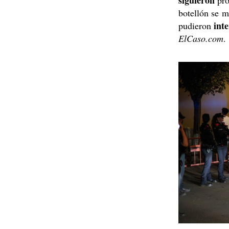
siguieron
pro
botellón se m
int
pudieron
ElCaso.com
.