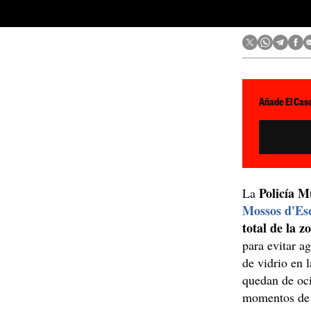
Añade El Caso
Policía M
La
Mossos d'Es
total de la z
para evitar a
de vidrio en 
quedan de oci
momentos d