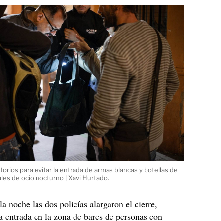
torios para evitar la entrada de armas blancas y botellas de
cales de ocio nocturno | Xavi Hurtado.
la noche las dos policías alargaron el cierre,
la entrada en la zona de bares de personas con