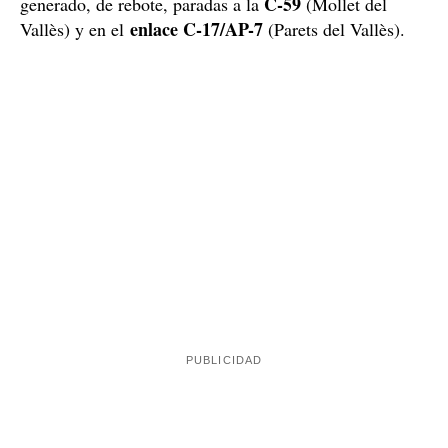
Imágenes del accidente / SCT y ACN
La operación salida, marcada por las retenciones a
causa del accidente
operación salida
El accidente ha sucedido en plena
del
Día del
puente del mayo correspondiente al
Trabajador
. El siniestro ha obligado a los servicios de
emergencias a cortar la circulación en dos carriles
por cada sentido, hecho que ha provocado hasta 10
kilómetros de cola en total: 5 kilómetros de cola en
sentido Girona, y 4 kilómetros en sentido Tarragona.
Además de las retenciones que se han producido en la
autopista, el Servicio Catalán de Tráfico (SCT) ha
otras retenciones causadas por el mismo
informado
accidente
en las carreteras próximas. Así pues, se han
C-59
generado, de rebote, paradas a la
(Mollet del