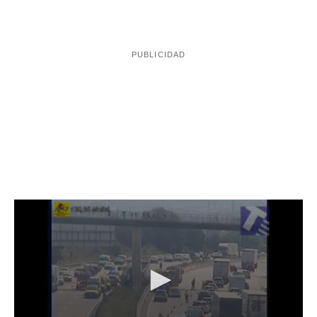
Imágenes aéreas de las retenciones causadas por el accidente /
SCT y ACN
El accidente se ha producido cuando el tráiler ha salido
la base
de la vía por la media y se ha estampado contra
de uno de los puentes que cruzan la
AP-7, en
concreto, el puente que lleva al campo de tiro olímpico
ha quedado atrapado dentro
de Mollet. El conductor
de la cabina
y los Bomberos lo han liberado. A
continuación, los servicios del Sistema de Emergencias
Médicas (SEM)l'han evacuado al Hospital de Sant Pau,
donde se le ha atendido. Hasta el lugar del accidente se
han desplazado siete dotaciones de los Bomberos de la
Generalitat, cinco ambulancias del SEM y varias
patrullas de los Mossos d'Esquadra.