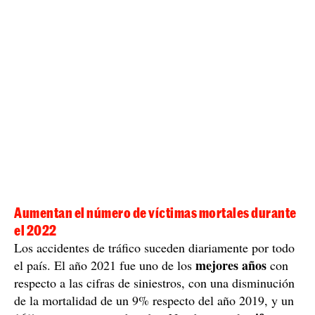
enlace C-17/AP-7
Vallès) y en el
(Parets del Vallès).